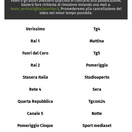
video o gli autori avessero qualcosa in contrario alla pubblicazione,
basterà fare richiesta di rimozione inviando una mail a:
team_verticali@italiaonline.it
. Provvederemo alla cancellazione del
video nel minor tempo possibile.
Verissimo
Tg4
Rai 1
Mattina
Fuori dal Coro
Tg5
Rai 2
Pomeriggio
Stasera Italia
Studioaperto
Rete 4
Sera
Quarta Repubblica
Tgcom24
Canale 5
Notte
Pomeriggio Cinque
Sport mediaset