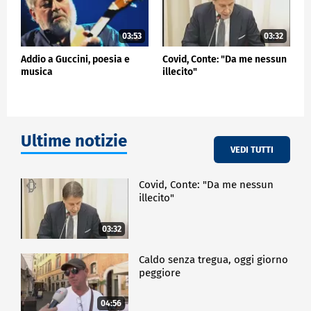
03:53
03:32
Addio a Guccini, poesia e
Covid, Conte: "Da me nessun
musica
illecito"
Ultime notizie
VEDI TUTTI
Covid, Conte: "Da me nessun
illecito"
03:32
Caldo senza tregua, oggi giorno
peggiore
04:56