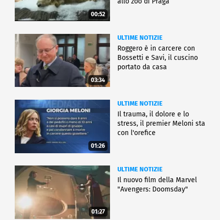
allo zoo di Praga
00:52
ULTIME NOTIZIE
Roggero è in carcere con
Bossetti e Savi, il cuscino
portato da casa
03:34
ULTIME NOTIZIE
Il trauma, il dolore e lo
stress, il premier Meloni sta
con l'orefice
01:26
ULTIME NOTIZIE
Il nuovo film della Marvel
"Avengers: Doomsday"
01:27