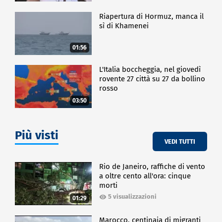
Riapertura di Hormuz, manca il
sì di Khamenei
01:56
L'Italia boccheggia, nel giovedì
rovente 27 città su 27 da bollino
rosso
03:50
Più visti
VEDI TUTTI
Rio de Janeiro, raffiche di vento
a oltre cento all'ora: cinque
morti
5 visualizzazioni
01:29
Marocco, centinaia di migranti