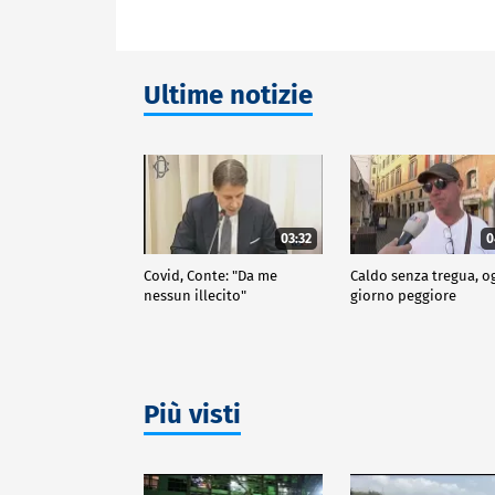
Ultime notizie
03:32
0
Covid, Conte: "Da me
Caldo senza tregua, o
nessun illecito"
giorno peggiore
Più visti