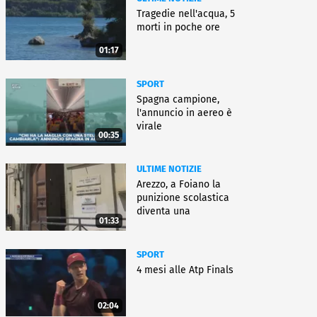
Tragedie nell'acqua, 5
morti in poche ore
01:17
SPORT
Spagna campione,
l'annuncio in aereo è
virale
00:35
ULTIME NOTIZIE
Arezzo, a Foiano la
punizione scolastica
diventa una
01:33
rieducazione
SPORT
4 mesi alle Atp Finals
02:04