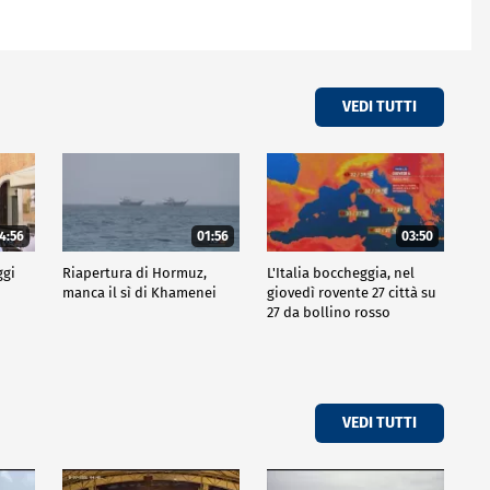
VEDI TUTTI
4:56
01:56
03:50
ggi
Riapertura di Hormuz,
L'Italia boccheggia, nel
manca il sì di Khamenei
giovedì rovente 27 città su
27 da bollino rosso
VEDI TUTTI