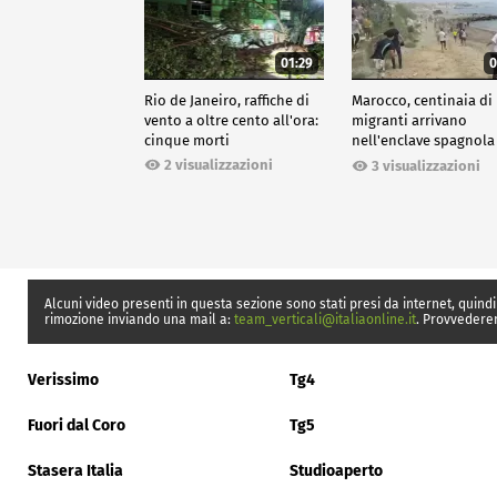
01:29
0
Rio de Janeiro, raffiche di
Marocco, centinaia di
vento a oltre cento all'ora:
migranti arrivano
cinque morti
nell'enclave spagnola
Ceuta
2 visualizzazioni
3 visualizzazioni
Alcuni video presenti in questa sezione sono stati presi da internet, quindi
rimozione inviando una mail a:
team_verticali@italiaonline.it
. Provvedere
Verissimo
Tg4
Fuori dal Coro
Tg5
Stasera Italia
Studioaperto