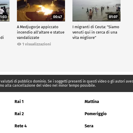
1:03
00:47
01:07
A Medjugorje appiccato
I migranti di Ceuta: "Siamo
incendio all'altare e statue
venuti qui in cerca di una
 di
vandalizzate
vita migliore"
1 visualizzazioni
 valutati di pubblico dominio. Se i soggetti presenti in questi video o gli autori av
mo alla cancellazione del video nel minor tempo possibile.
Rai 1
Mattina
Rai 2
Pomeriggio
Rete 4
Sera