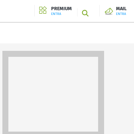
PREMIUM
MAIL
SEARCH
ENTRA
ENTRA
ENTRA