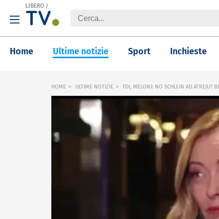
LIBERO
/
Home
Ultime notizie
Sport
Inchieste
HOME
ULTIME NOTIZIE
FDI, MELONI: NO SCHLEIN AD ATREJU? 