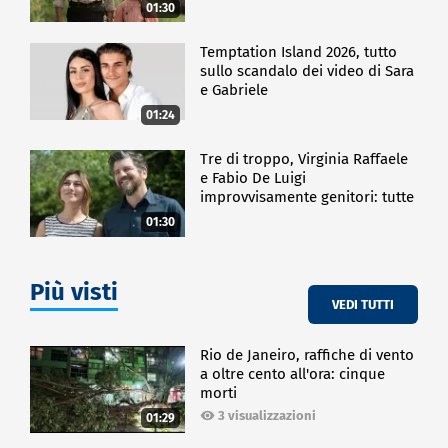
01:30
Temptation Island 2026, tutto
sullo scandalo dei video di Sara
e Gabriele
01:24
Tre di troppo, Virginia Raffaele
e Fabio De Luigi
improvvisamente genitori: tutte
le curiosità sulla commedia
01:30
Più visti
VEDI TUTTI
Rio de Janeiro, raffiche di vento
a oltre cento all'ora: cinque
morti
3 visualizzazioni
01:29