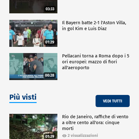
03:33
Il Bayern batte 2-1 l'Aston Villa,
in gol Kim e Luis Diaz
01:29
Pellacani torna a Roma dopo i 5
ori europei: mazzo di fiori
all'aeroporto
00:28
Più visti
VEDI TUTTI
Rio de Janeiro, raffiche di vento
a oltre cento all'ora: cinque
morti
2 visualizzazioni
01:29