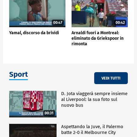
00:47
00:42
Yamal, discorso da brividi
Arnaldi fuori a Montreal:
eliminato da Griekspoor in
rimonta
Sport
VEDI TUTTI
D. Jota viaggerà sempre insieme
al Liverpool: la sua foto sul
nuovo bus
00:31
Aspettando la Juve, il Palermo
batte 2-0 il Melbourne City