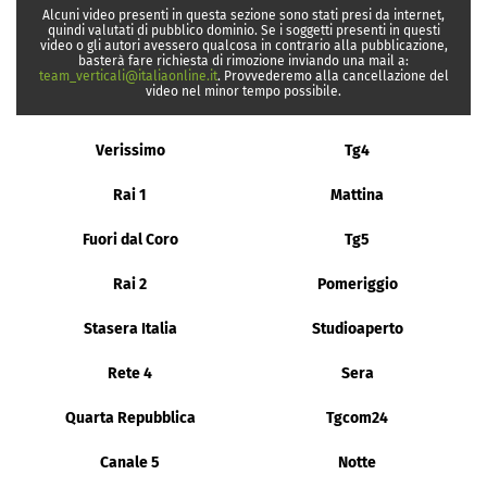
Alcuni video presenti in questa sezione sono stati presi da internet,
quindi valutati di pubblico dominio. Se i soggetti presenti in questi
video o gli autori avessero qualcosa in contrario alla pubblicazione,
basterà fare richiesta di rimozione inviando una mail a:
team_verticali@italiaonline.it
. Provvederemo alla cancellazione del
video nel minor tempo possibile.
Verissimo
Tg4
Rai 1
Mattina
Fuori dal Coro
Tg5
Rai 2
Pomeriggio
Stasera Italia
Studioaperto
Rete 4
Sera
Quarta Repubblica
Tgcom24
Canale 5
Notte