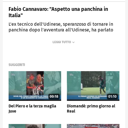
Fabio Cannavaro: "Aspetto una panchina in
Italia"
L'ex tecnico dell'Udinese, speranzoso di tornare in
panchina dopo l'avventura all'Udinese, ha parlato
dal Festival di Trento
MEDIASET
SPORTMEDIASET
SUGGERITI
00:18
01:10
Del Piero e la terza maglia
Diomandé: primo giorno al
Juve
Real