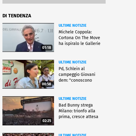
DI TENDENZA
ULTIME NOTIZIE
Michele Coppola:
Cortona On The Move
ha ispiralo le Gallerie
01:18
d'Italia
ULTIME NOTIZIE
Pd, Schlein al
campeggio Giovani
dem: "conoscono
00:58
priorità italiani"
ULTIME NOTIZIE
Bad Bunny strega
Milano: trionfo alla
prima, cresce attesa
02:25
per bis
ULTIME NOTIZIE