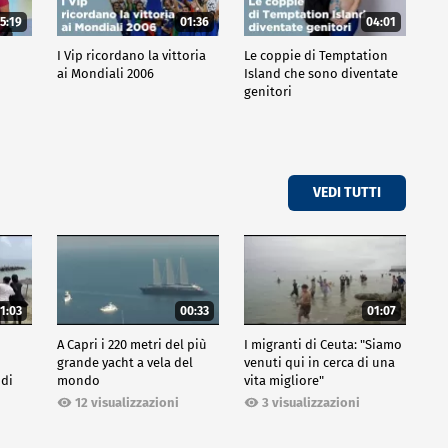
5:19
01:36
04:01
o
I Vip ricordano la vittoria
Le coppie di Temptation
ai Mondiali 2006
Island che sono diventate
genitori
VEDI TUTTI
1:03
00:33
01:07
A Capri i 220 metri del più
I migranti di Ceuta: "Siamo
grande yacht a vela del
venuti qui in cerca di una
 di
mondo
vita migliore"
12 visualizzazioni
3 visualizzazioni