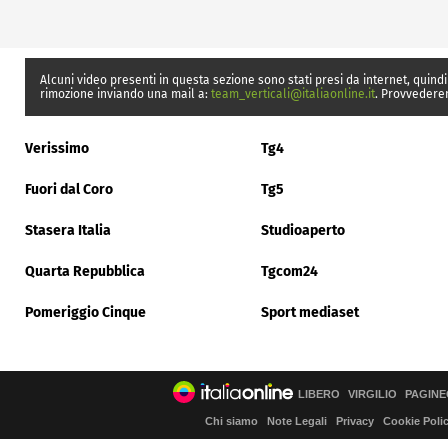
Alcuni video presenti in questa sezione sono stati presi da internet, quindi
rimozione inviando una mail a:
team_verticali@italiaonline.it
. Provvedere
Verissimo
Tg4
Fuori dal Coro
Tg5
Stasera Italia
Studioaperto
Quarta Repubblica
Tgcom24
Pomeriggio Cinque
Sport mediaset
LIBERO
VIRGILIO
PAGINE
Chi siamo
Note Legali
Privacy
Cookie Poli