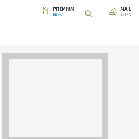
PREMIUM
MAIL
SEARCH
ENTRA
ENTRA
ENTRA