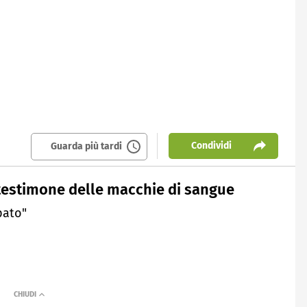
Condividi
Guarda più tardi
l testimone delle macchie di sangue
pato"