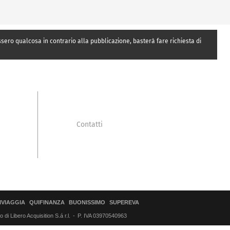
essero qualcosa in contrario alla pubblicazione, basterà fare richiesta di
Contatti
IVIAGGIA
QUIFINANZA
BUONISSIMO
SUPEREVA
di Libero Acquisition S.á r.l.
P. IVA 03970540963