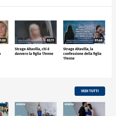
1:09
02:11
01:46
Strage Altavilla, chi è
Strage Altavilla, la
o
davvero la figlia 17enne
confessione della figlia
17enne
VEDI TUTTI