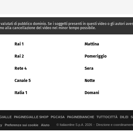
 valutati di pubblico dominio. Se i soggetti presenti in questi video o gli autori av
mo alla cancellazione del video nel minor tempo possibile.
Rai 1
Mattina
Rai 2
Pomeriggio
Rete 4
Sera
Canale 5
Notte
Italia 1
Domani
GIALLE
PAGINEGIALLE SHOP
PGCASA
PAGINEBIANCHE
TUTTOCITTÀ
DILEI
S
© Italiaonline S.p.A. 2026
Direzione e coordinamento 
cy
Preferenze sui cookie
Aiuto