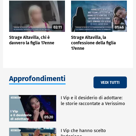
02:11
01:46
Strage Altavilla, chi è
Strage Altavilla, la
davvero la figlia 17enne
confessione della figlia
17enne
Approfondimenti
VEDI TUTTI
I Vip e il desiderio di adottare:
le storie raccontate a Verissimo
05:20
I Vip che hanno scelto