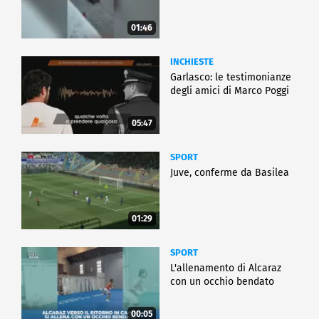
01:46
INCHIESTE
Garlasco: le testimonianze
degli amici di Marco Poggi
05:47
SPORT
Juve, conferme da Basilea
01:29
SPORT
L'allenamento di Alcaraz
con un occhio bendato
00:05