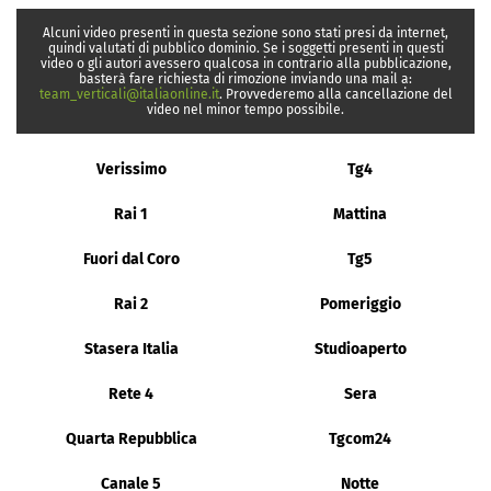
Alcuni video presenti in questa sezione sono stati presi da internet,
quindi valutati di pubblico dominio. Se i soggetti presenti in questi
video o gli autori avessero qualcosa in contrario alla pubblicazione,
basterà fare richiesta di rimozione inviando una mail a:
team_verticali@italiaonline.it
. Provvederemo alla cancellazione del
video nel minor tempo possibile.
Verissimo
Tg4
Rai 1
Mattina
Fuori dal Coro
Tg5
Rai 2
Pomeriggio
Stasera Italia
Studioaperto
Rete 4
Sera
Quarta Repubblica
Tgcom24
Canale 5
Notte