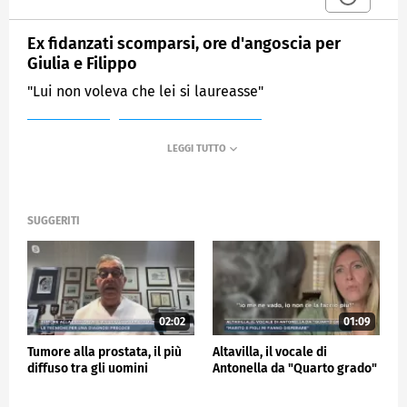
Ex fidanzati scomparsi, ore d'angoscia per
Giulia e Filippo
"Lui non voleva che lei si laureasse"
MEDIASET
MATTINO CINQUE NEWS
SUGGERITI
02:02
01:09
Tumore alla prostata, il più
Altavilla, il vocale di
diffuso tra gli uomini
Antonella da "Quarto grado"