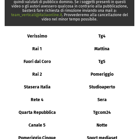
quindi valutati di pubblico dominio. Se i soggetti presenti in questi
video o gli autori avessero qualcosa in contrario alla pubblicazione,
basterà fare richiesta di rimozione inviando una mail a:
team_verticali@italiaonline.it
. Provvederemo alla cancellazione del
video nel minor tempo possibile.
Verissimo
Tg4
Rai 1
Mattina
Fuori dal Coro
Tg5
Rai 2
Pomeriggio
Stasera Italia
Studioaperto
Rete 4
Sera
Quarta Repubblica
Tgcom24
Canale 5
Notte
Pomeriggio Cinque
Sport mediaset