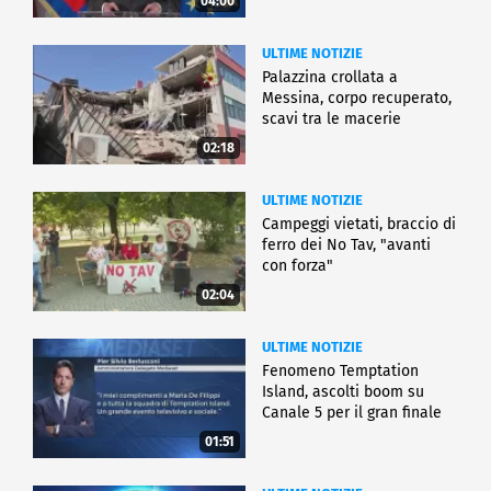
04:00
ULTIME NOTIZIE
Palazzina crollata a
Messina, corpo recuperato,
scavi tra le macerie
02:18
ULTIME NOTIZIE
Campeggi vietati, braccio di
ferro dei No Tav, "avanti
con forza"
02:04
ULTIME NOTIZIE
Fenomeno Temptation
Island, ascolti boom su
Canale 5 per il gran finale
01:51