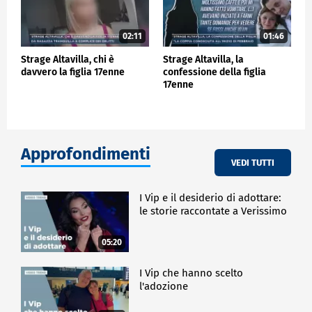
02:11
01:46
Strage Altavilla, chi è
Strage Altavilla, la
davvero la figlia 17enne
confessione della figlia
17enne
Approfondimenti
VEDI TUTTI
I Vip e il desiderio di adottare:
le storie raccontate a Verissimo
05:20
I Vip che hanno scelto
l'adozione