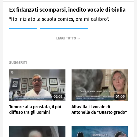
Ex fidanzati scomparsi, inedito vocale di Giulia
"Ho iniziato la scuola comics, ora mi calibro".
MEDIASET
MATTINO CINQUE NEWS
SUGGERITI
02:02
01:09
Tumore alla prostata, il più
Altavilla, il vocale di
diffuso tra gli uomini
Antonella da "Quarto grado"