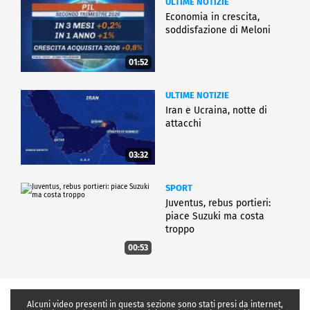
ULTIME NOTIZIE
Economia in crescita,
soddisfazione di Meloni
01:52
ULTIME NOTIZIE
Iran e Ucraina, notte di
attacchi
03:32
SPORT
Juventus, rebus portieri:
piace Suzuki ma costa
troppo
00:53
Alcuni video presenti in questa sezione sono stati presi da internet,