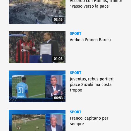
Accordo con Hamas, Trump:
"Passo verso la pace"
03:49
SPORT
Addio a Franco Baresi
01:08
SPORT
Juventus, rebus portieri:
piace Suzuki ma costa
troppo
00:53
SPORT
Franco, capitano per
sempre