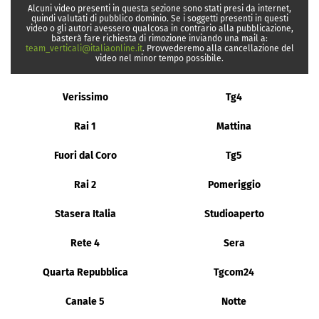
Alcuni video presenti in questa sezione sono stati presi da internet,
quindi valutati di pubblico dominio. Se i soggetti presenti in questi
video o gli autori avessero qualcosa in contrario alla pubblicazione,
basterà fare richiesta di rimozione inviando una mail a:
team_verticali@italiaonline.it
. Provvederemo alla cancellazione del
video nel minor tempo possibile.
Verissimo
Tg4
Rai 1
Mattina
Fuori dal Coro
Tg5
Rai 2
Pomeriggio
Stasera Italia
Studioaperto
Rete 4
Sera
Quarta Repubblica
Tgcom24
Canale 5
Notte