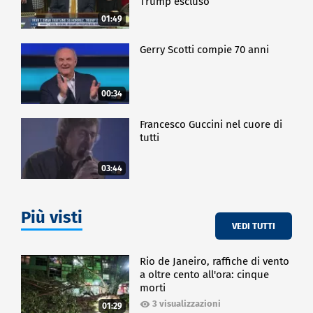
Trump escluso
01:49
Gerry Scotti compie 70 anni
00:34
Francesco Guccini nel cuore di
tutti
03:44
Più visti
VEDI TUTTI
Rio de Janeiro, raffiche di vento
a oltre cento all'ora: cinque
morti
3 visualizzazioni
01:29