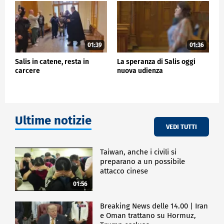
Fratoianni e a Roberto Salis, padre della donna
italiana detenuta in Ungheria.
POLITICA
01:39
01:36
Salis in catene, resta in
La speranza di Salis oggi
carcere
nuova udienza
Ultime notizie
VEDI TUTTI
Taiwan, anche i civili si
preparano a un possibile
attacco cinese
01:56
Breaking News delle 14.00 | Iran
e Oman trattano su Hormuz,