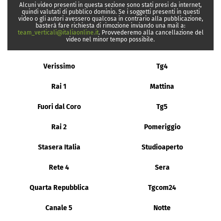
Alcuni video presenti in questa sezione sono stati presi da internet,
quindi valutati di pubblico dominio. Se i soggetti presenti in questi
video o gli autori avessero qualcosa in contrario alla pubblicazione,
basterà fare richiesta di rimozione inviando una mail a:
team_verticali@italiaonline.it
. Provvederemo alla cancellazione del
video nel minor tempo possibile.
Verissimo
Tg4
Rai 1
Mattina
Fuori dal Coro
Tg5
Rai 2
Pomeriggio
Stasera Italia
Studioaperto
Rete 4
Sera
Quarta Repubblica
Tgcom24
Canale 5
Notte