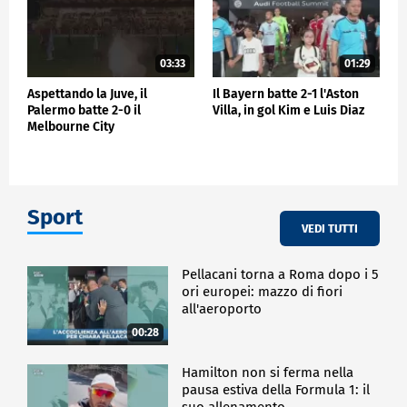
03:33
01:29
Aspettando la Juve, il
Il Bayern batte 2-1 l'Aston
Palermo batte 2-0 il
Villa, in gol Kim e Luis Diaz
Melbourne City
Sport
VEDI TUTTI
Pellacani torna a Roma dopo i 5
ori europei: mazzo di fiori
all'aeroporto
00:28
Hamilton non si ferma nella
pausa estiva della Formula 1: il
suo allenamento