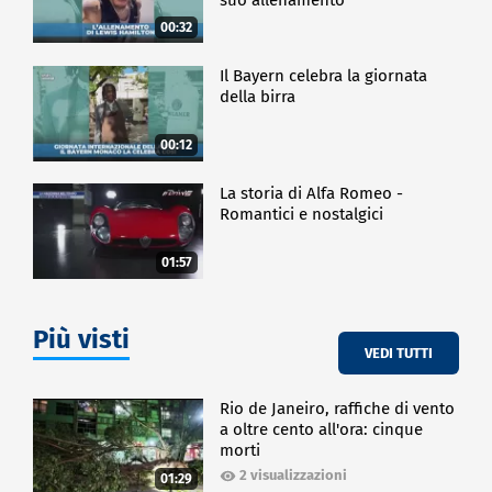
00:32
Il Bayern celebra la giornata
della birra
00:12
La storia di Alfa Romeo -
Romantici e nostalgici
01:57
Più visti
VEDI TUTTI
Rio de Janeiro, raffiche di vento
a oltre cento all'ora: cinque
morti
2 visualizzazioni
01:29