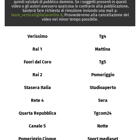
quindi valutati di pubblico dominio. Se i soggetti presenti in questi
video o gli autori avessero qualcosa in contrario alla pubblicazione,
basterà fare richiesta di rimozione inviando una mail a:
team_verticali@italiaonline.it
. Provvederemo alla cancellazione del
video nel minor tempo possibile.
Verissimo
Tg4
Rai 1
Mattina
Fuori dal Coro
Tg5
Rai 2
Pomeriggio
Stasera Italia
Studioaperto
Rete 4
Sera
Quarta Repubblica
Tgcom24
Canale 5
Notte
Pomeriggio Cinque
Sport mediaset