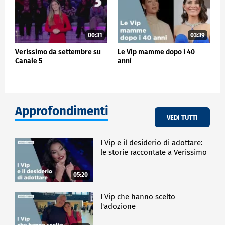
00:31
03:39
Verissimo da settembre su
Le Vip mamme dopo i 40
Canale 5
anni
Approfondimenti
VEDI TUTTI
I Vip e il desiderio di adottare:
le storie raccontate a Verissimo
05:20
I Vip che hanno scelto
l'adozione