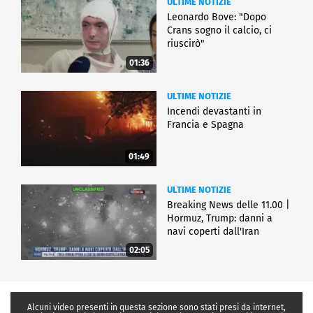
ULTIME NOTIZIE
Leonardo Bove: "Dopo
Crans sogno il calcio, ci
riuscirò"
01:36
ULTIME NOTIZIE
Incendi devastanti in
Francia e Spagna
01:49
ULTIME NOTIZIE
Breaking News delle 11.00 |
Hormuz, Trump: danni a
navi coperti dall'Iran
02:05
Alcuni video presenti in questa sezione sono stati presi da internet,