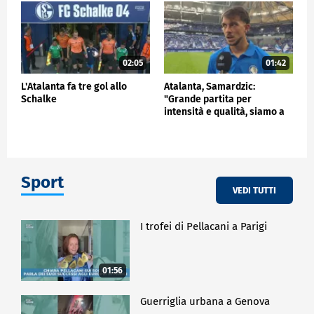
02:05
01:42
L'Atalanta fa tre gol allo
Atalanta, Samardzic:
Schalke
"Grande partita per
intensità e qualità, siamo a
buon punto"
Sport
VEDI TUTTI
I trofei di Pellacani a Parigi
01:56
Guerriglia urbana a Genova