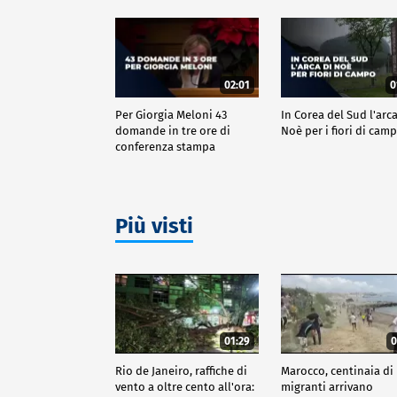
02:01
0
Per Giorgia Meloni 43
In Corea del Sud l'arca
domande in tre ore di
Noè per i fiori di cam
conferenza stampa
Più visti
01:29
0
Rio de Janeiro, raffiche di
Marocco, centinaia di
vento a oltre cento all'ora:
migranti arrivano