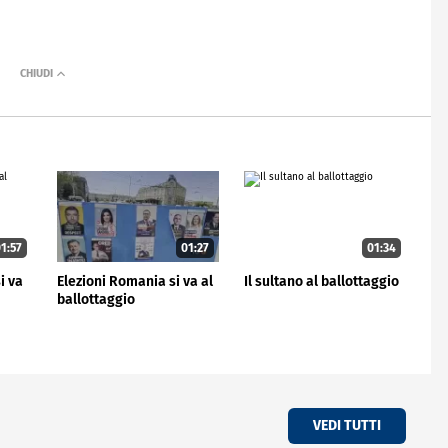
1:57
01:27
01:34
i va
Elezioni Romania si va al
Il sultano al ballottaggio
ballottaggio
VEDI TUTTI