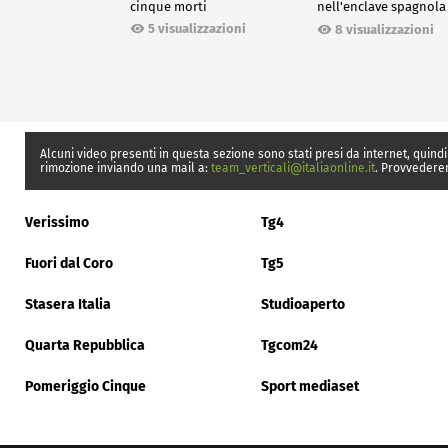
cinque morti
nell'enclave spagnola
Ceuta
5 visualizzazioni
8 visualizzazioni
Alcuni video presenti in questa sezione sono stati presi da internet, quindi
rimozione inviando una mail a:
team_verticali@italiaonline.it
. Provvedere
Verissimo
Tg4
Fuori dal Coro
Tg5
Stasera Italia
Studioaperto
Quarta Repubblica
Tgcom24
Pomeriggio Cinque
Sport mediaset