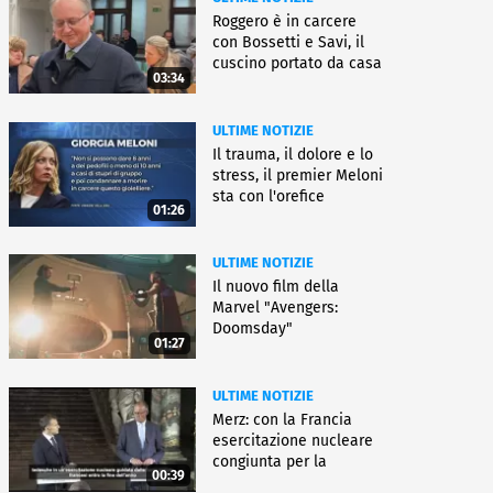
Roggero è in carcere
con Bossetti e Savi, il
cuscino portato da casa
03:34
ULTIME NOTIZIE
Il trauma, il dolore e lo
stress, il premier Meloni
sta con l'orefice
01:26
ULTIME NOTIZIE
Il nuovo film della
Marvel "Avengers:
Doomsday"
01:27
ULTIME NOTIZIE
Merz: con la Francia
esercitazione nucleare
congiunta per la
00:39
deterrenza