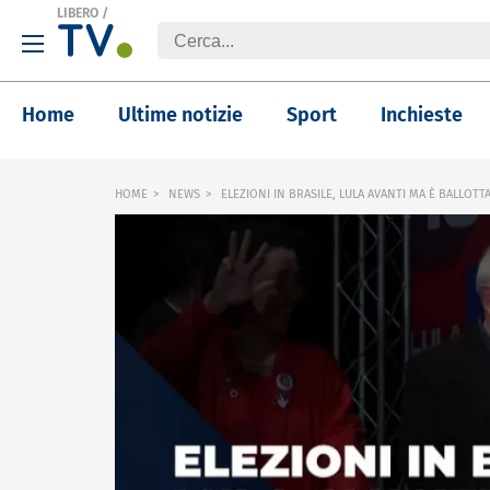
LIBERO
/
Home
Ultime notizie
Sport
Inchieste
HOME
NEWS
ELEZIONI IN BRASILE, LULA AVANTI MA È BALLOTT