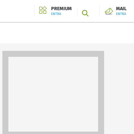
PREMIUM
MAIL
SEARCH
ENTRA
ENTRA
ENTRA