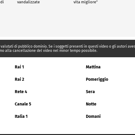
 di
vandalizzate
vita migliore"
 valutati di pubblico dominio. Se i soggetti presenti in questi video o gli autori av
mo alla cancellazione del video nel minor tempo possibile.
Rai 1
Mattina
Rai 2
Pomeriggio
Rete 4
Sera
Canale 5
Notte
Italia 1
Domani