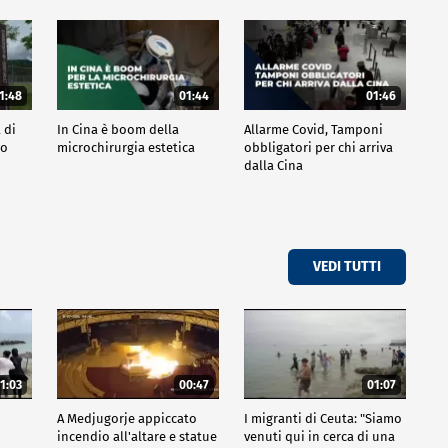
1:48
01:44
01:46
 di
In Cina è boom della
Allarme Covid, Tamponi
po
microchirurgia estetica
obbligatori per chi arriva
dalla Cina
VEDI TUTTI
1:03
00:47
01:07
A Medjugorje appiccato
I migranti di Ceuta: "Siamo
incendio all'altare e statue
venuti qui in cerca di una