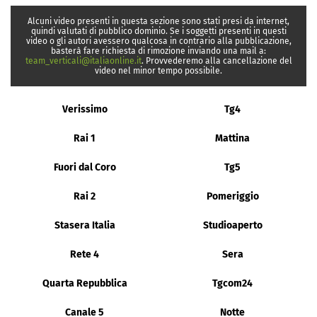
Alcuni video presenti in questa sezione sono stati presi da internet,
quindi valutati di pubblico dominio. Se i soggetti presenti in questi
video o gli autori avessero qualcosa in contrario alla pubblicazione,
basterà fare richiesta di rimozione inviando una mail a:
team_verticali@italiaonline.it
. Provvederemo alla cancellazione del
video nel minor tempo possibile.
Verissimo
Tg4
Rai 1
Mattina
Fuori dal Coro
Tg5
Rai 2
Pomeriggio
Stasera Italia
Studioaperto
Rete 4
Sera
Quarta Repubblica
Tgcom24
Canale 5
Notte