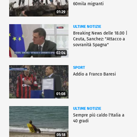
60mila migranti
01:29
ULTIME NOTIZIE
Breaking News delle 18.00 |
Ceuta, Sanchez: "Attacco a
sovranità Spagna"
02:04
SPORT
Addio a Franco Baresi
01:08
ULTIME NOTIZIE
Sempre più caldo l'Italia a
40 gradi
05:18