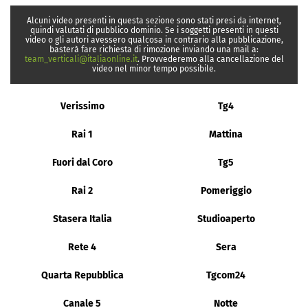
Alcuni video presenti in questa sezione sono stati presi da internet,
quindi valutati di pubblico dominio. Se i soggetti presenti in questi
video o gli autori avessero qualcosa in contrario alla pubblicazione,
basterà fare richiesta di rimozione inviando una mail a:
team_verticali@italiaonline.it
. Provvederemo alla cancellazione del
video nel minor tempo possibile.
Verissimo
Tg4
Rai 1
Mattina
Fuori dal Coro
Tg5
Rai 2
Pomeriggio
Stasera Italia
Studioaperto
Rete 4
Sera
Quarta Repubblica
Tgcom24
Canale 5
Notte