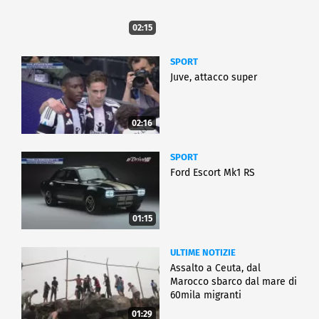
02:15
SPORT
Juve, attacco super
02:16
SPORT
Ford Escort Mk1 RS
01:15
ULTIME NOTIZIE
Assalto a Ceuta, dal
Marocco sbarco dal mare di
60mila migranti
01:29