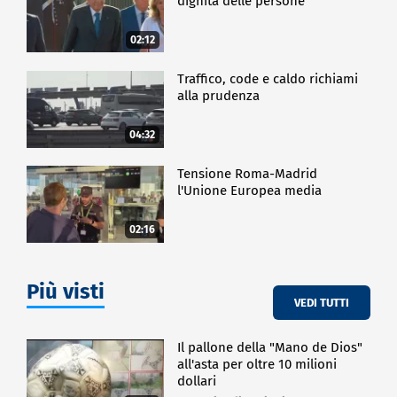
dignità delle persone"
02:12
Traffico, code e caldo richiami
alla prudenza
04:32
Tensione Roma-Madrid
l'Unione Europea media
02:16
Più visti
VEDI TUTTI
Il pallone della "Mano de Dios"
all'asta per oltre 10 milioni
dollari