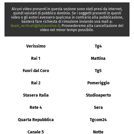
Alcuni video presenti in questa sezione sono stati presi da internet,
quindi valutati di pubblico dominio. Se i soggetti presenti in questi
video o gli autori avessero qualcosa in contrario alla pubblicazione,
basterà fare richiesta di rimozione inviando una mail a:
team_verticali@italiaonline.it
. Provvederemo alla cancellazione del
video nel minor tempo possibile.
Verissimo
Tg4
Rai 1
Mattina
Fuori dal Coro
Tg5
Rai 2
Pomeriggio
Stasera Italia
Studioaperto
Rete 4
Sera
Quarta Repubblica
Tgcom24
Canale 5
Notte