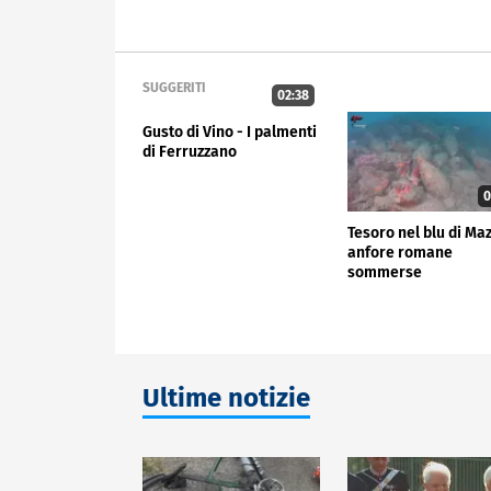
SUGGERITI
02:38
Gusto di Vino - I palmenti
di Ferruzzano
0
Tesoro nel blu di Ma
anfore romane
sommerse
Ultime notizie