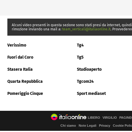
Alcuni video presenti in questa sezione sono stati presi da internet, quindi
rimozione inviando una mail a:
team_verticali@italiaonline.it
. Provvedere
Verissimo
Tg4
Fuori dal Coro
Tg5
Stasera Italia
Studioaperto
Quarta Repubblica
Tgcom24
Pomeriggio Cinque
Sport mediaset
LIBERO
VIRGILIO
PAGINE
Chi siamo
Note Legali
Privacy
Cookie Poli