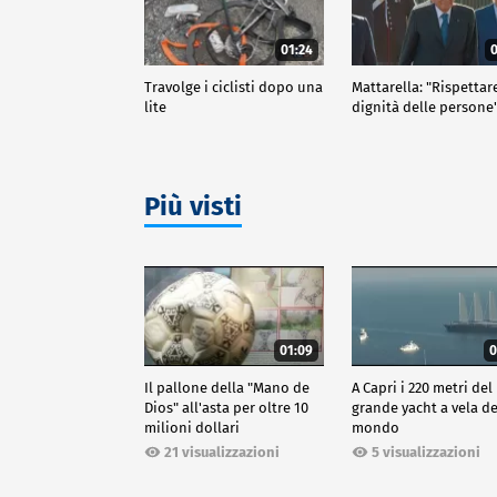
01:24
0
Travolge i ciclisti dopo una
Mattarella: "Rispettar
lite
dignità delle persone
Più visti
01:09
0
Il pallone della "Mano de
A Capri i 220 metri del
Dios" all'asta per oltre 10
grande yacht a vela de
milioni dollari
mondo
21 visualizzazioni
5 visualizzazioni