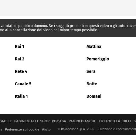
 valutati di pubblico dominio. Se i soggetti presenti in questi video o gli autori av
mo alla cancellazione del video nel minor tempo possibile.
Rai 1
Mattina
Rai 2
Pomeriggio
Rete 4
Sera
Canale 5
Notte
Italia 1
Domani
GIALLE
PAGINEGIALLE SHOP
PGCASA
PAGINEBIANCHE
TUTTOCITTÀ
DILEI
S
© Italiaonline S.p.A. 2026
Direzione e coordinamento 
cy
Preferenze sui cookie
Aiuto