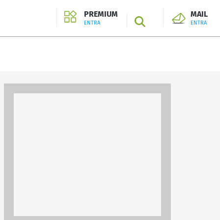
PREMIUM
MAIL
SEARCH
ENTRA
ENTRA
ENTRA