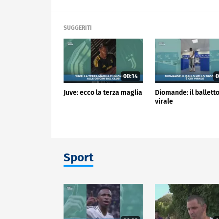
SUGGERITI
00:14
0
Juve: ecco la terza maglia
Diomande: il balletto
virale
Sport