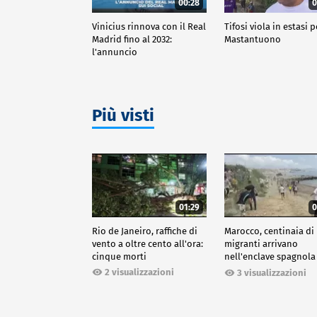
00:28
0
Vinicius rinnova con il Real
Tifosi viola in estasi p
Madrid fino al 2032:
Mastantuono
l'annuncio
Più visti
01:29
0
Rio de Janeiro, raffiche di
Marocco, centinaia di
vento a oltre cento all'ora:
migranti arrivano
cinque morti
nell'enclave spagnola
Ceuta
2 visualizzazioni
3 visualizzazioni