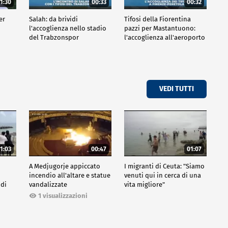
1:30
00:33
00:32
er
Salah: da brividi
Tifosi della Fiorentina
l'accoglienza nello stadio
pazzi per Mastantuono:
del Trabzonspor
l'accoglienza all'aeroporto
VEDI TUTTI
1:03
00:47
01:07
A Medjugorje appiccato
I migranti di Ceuta: "Siamo
incendio all'altare e statue
venuti qui in cerca di una
 di
vandalizzate
vita migliore"
1 visualizzazioni