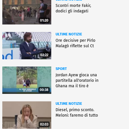
Scontri morte Fakir,
dodici gli indagati
01:20
ULTIME NOTIZIE
Ore decisive per Pirlo
Malagò riflette sul Ct
02:22
SPORT
Jordan Ayew gioca una
partitella all'oratorio in
Ghana ma il tiro è
00:38
horror
ULTIME NOTIZIE
Diesel, primo sconto.
Meloni: faremo di tutto
02:03