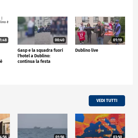
1:48
00:40
01:19
e
Gasp e la squadra fuori
Dublino live
l'hotel a Dublino:
 è
continua la festa
VEDI TUTTI
4:56
01:56
03:50