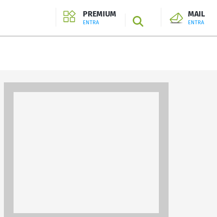
PREMIUM
MAIL
SEARCH
ENTRA
ENTRA
ENTRA