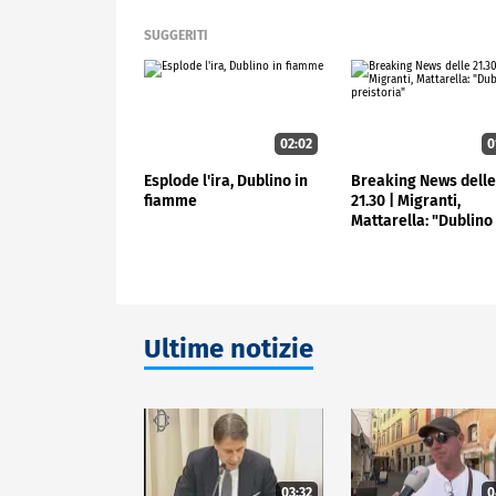
SUGGERITI
02:02
0
Esplode l'ira, Dublino in
Breaking News dell
fiamme
21.30 | Migranti,
Mattarella: "Dublino
preistoria"
Ultime notizie
03:32
0