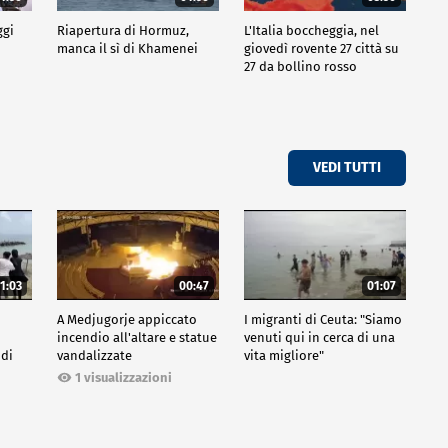
ggi
Riapertura di Hormuz,
L'Italia boccheggia, nel
manca il sì di Khamenei
giovedì rovente 27 città su
27 da bollino rosso
VEDI TUTTI
1:03
00:47
01:07
A Medjugorje appiccato
I migranti di Ceuta: "Siamo
incendio all'altare e statue
venuti qui in cerca di una
 di
vandalizzate
vita migliore"
1 visualizzazioni