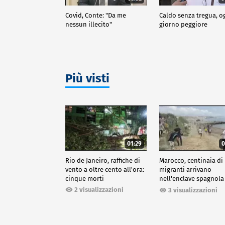
Covid, Conte: "Da me
Caldo senza tregua, o
nessun illecito"
giorno peggiore
Più visti
01:29
0
Rio de Janeiro, raffiche di
Marocco, centinaia di
vento a oltre cento all'ora:
migranti arrivano
cinque morti
nell'enclave spagnola
Ceuta
2 visualizzazioni
3 visualizzazioni