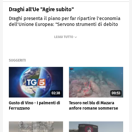
Draghi all'Ue "Agire subito"
Draghi presenta il piano per far ripartire l'economia
dell'Unione Europea: "Servono strumenti di debito
comune, non si può ignorare il rallentamento della
crescita"
MEDIASET
TG5
SUGGERITI
02:38
00:53
Gusto di Vino - I palmenti di
Tesoro nel blu di Mazara
Ferruzzano
anfore romane sommerse