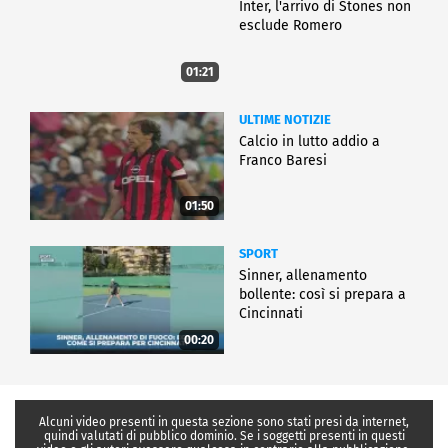
Inter, l'arrivo di Stones non
esclude Romero
01:21
ULTIME NOTIZIE
Calcio in lutto addio a
Franco Baresi
01:50
SPORT
Sinner, allenamento
bollente: così si prepara a
Cincinnati
00:20
Alcuni video presenti in questa sezione sono stati presi da internet,
quindi valutati di pubblico dominio. Se i soggetti presenti in questi