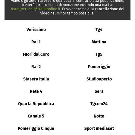
video o gli autori avessero qualcosa in contrario alla pubblicazione,
basterà fare richiesta di rimozione inviando una mail a:
team_verticali@italiaonline.it
. Provvederemo alla cancellazione del
video nel minor tempo possibile.
Verissimo
Tg4
Rai 1
Mattina
Fuori dal Coro
Tg5
Rai 2
Pomeriggio
Stasera Italia
Studioaperto
Rete 4
Sera
Quarta Repubblica
Tgcom24
Canale 5
Notte
Pomeriggio Cinque
Sport mediaset