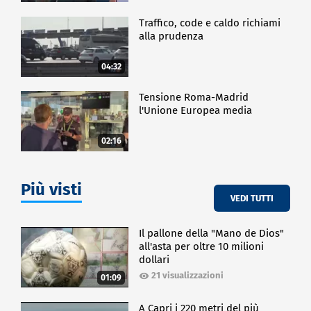
Traffico, code e caldo richiami
alla prudenza
04:32
Tensione Roma-Madrid
l'Unione Europea media
02:16
Più visti
VEDI TUTTI
Il pallone della "Mano de Dios"
all'asta per oltre 10 milioni
dollari
21 visualizzazioni
01:09
A Capri i 220 metri del più