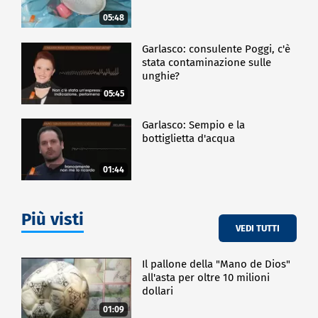
05:48
Garlasco: consulente Poggi, c'è
stata contaminazione sulle
unghie?
05:45
Garlasco: Sempio e la
bottiglietta d'acqua
01:44
Più visti
VEDI TUTTI
Il pallone della "Mano de Dios"
all'asta per oltre 10 milioni
dollari
01:09