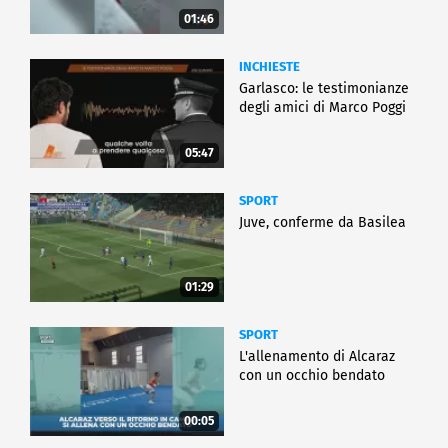
01:46
INCHIESTE
Garlasco: le testimonianze
degli amici di Marco Poggi
05:47
SPORT
Juve, conferme da Basilea
01:29
SPORT
L'allenamento di Alcaraz
con un occhio bendato
00:05