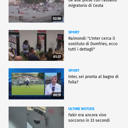
Ue alle prese con l'assalto
migratorio di Ceuta
02:56
SPORT
Raimondi: "L'Inter cerca il
sostituto di Dumfries, ecco
tutti i dettagli"
01:37
SPORT
Inter, sei pronta al bagno di
folla?
00:51
ULTIME NOTIZIE
Fakir era ancora vivo
soccorso in 33 secondi