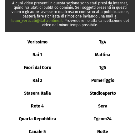
Alcuni video presenti in questa sezione sono stati presi da internet,
quindi valutati di pubblico dominio. Se i soggetti presenti in questi
video o gli autori avessero qualcosa in contrario alla pubblicazione,
basterà fare richiesta di rimozione inviando una mail a:
team_verticali@italiaonline.it
. Provvederemo alla cancellazione del
video nel minor tempo possibile.
Verissimo
Tg4
Rai 1
Mattina
Fuori dal Coro
Tg5
Rai 2
Pomeriggio
Stasera Italia
Studioaperto
Rete 4
Sera
Quarta Repubblica
Tgcom24
Canale 5
Notte