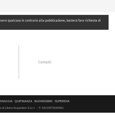
essero qualcosa in contrario alla pubblicazione, basterà fare richiesta di
Contatti
IVIAGGIA
QUIFINANZA
BUONISSIMO
SUPEREVA
di Libero Acquisition S.á r.l.
P. IVA 03970540963