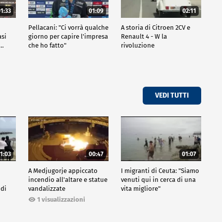
1:33
01:09
02:11
Pellacani: "Ci vorrà qualche
A storia di Citroen 2CV e
asi
giorno per capire l'impresa
Renault 4 - W la
o…
che ho fatto"
rivoluzione
VEDI TUTTI
1:03
00:47
01:07
A Medjugorje appiccato
I migranti di Ceuta: "Siamo
incendio all'altare e statue
venuti qui in cerca di una
 di
vandalizzate
vita migliore"
1 visualizzazioni