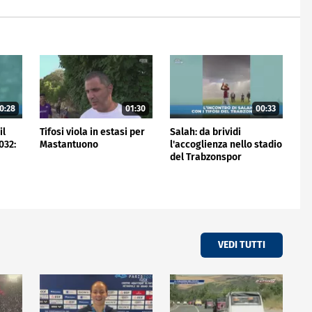
0:28
01:30
00:33
il
Tifosi viola in estasi per
Salah: da brividi
032:
Mastantuono
l'accoglienza nello stadio
del Trabzonspor
VEDI TUTTI