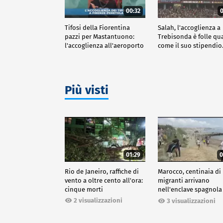
00:32
0
Tifosi della Fiorentina
Salah, l'accoglienza a
pazzi per Mastantuono:
Trebisonda è folle qu
l'accoglienza all'aeroporto
come il suo stipendi
Più visti
01:29
0
Rio de Janeiro, raffiche di
Marocco, centinaia di
vento a oltre cento all'ora:
migranti arrivano
cinque morti
nell'enclave spagnola
Ceuta
2 visualizzazioni
3 visualizzazioni