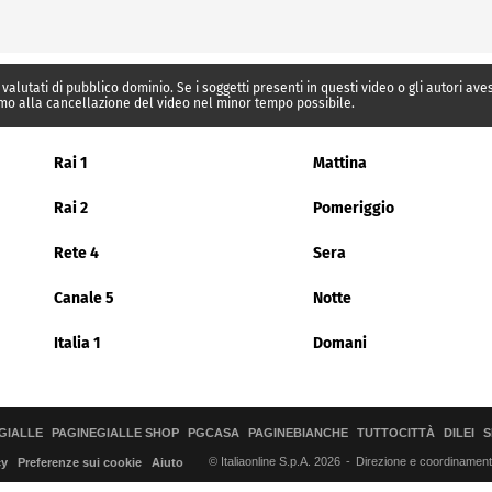
 valutati di pubblico dominio. Se i soggetti presenti in questi video o gli autori av
mo alla cancellazione del video nel minor tempo possibile.
Rai 1
Mattina
Rai 2
Pomeriggio
Rete 4
Sera
Canale 5
Notte
Italia 1
Domani
GIALLE
PAGINEGIALLE SHOP
PGCASA
PAGINEBIANCHE
TUTTOCITTÀ
DILEI
S
© Italiaonline S.p.A. 2026
Direzione e coordinamento 
cy
Preferenze sui cookie
Aiuto