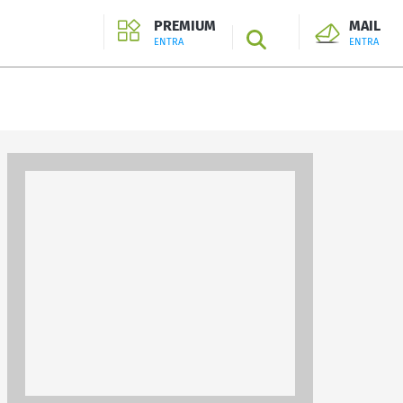
PREMIUM
MAIL
SEARCH
ENTRA
ENTRA
ENTRA