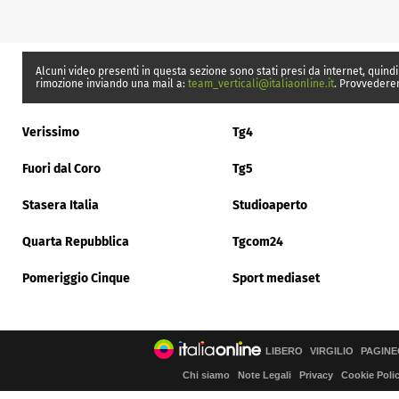
Alcuni video presenti in questa sezione sono stati presi da internet, quindi
rimozione inviando una mail a:
team_verticali@italiaonline.it
. Provvedere
Verissimo
Tg4
Fuori dal Coro
Tg5
Stasera Italia
Studioaperto
Quarta Repubblica
Tgcom24
Pomeriggio Cinque
Sport mediaset
LIBERO
VIRGILIO
PAGINE
Chi siamo
Note Legali
Privacy
Cookie Poli