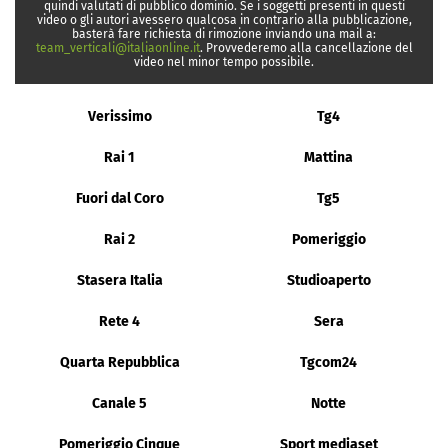
quindi valutati di pubblico dominio. Se i soggetti presenti in questi
video o gli autori avessero qualcosa in contrario alla pubblicazione,
basterà fare richiesta di rimozione inviando una mail a:
team_verticali@italiaonline.it
. Provvederemo alla cancellazione del
video nel minor tempo possibile.
Verissimo
Tg4
Rai 1
Mattina
Fuori dal Coro
Tg5
Rai 2
Pomeriggio
Stasera Italia
Studioaperto
Rete 4
Sera
Quarta Repubblica
Tgcom24
Canale 5
Notte
Pomeriggio Cinque
Sport mediaset