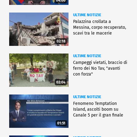
04:00
ULTIME NOTIZIE
Palazzina crollata a
Messina, corpo recuperato,
scavi tra le macerie
02:18
ULTIME NOTIZIE
Campeggi vietati, braccio di
ferro dei No Tav, "avanti
con forza"
02:04
ULTIME NOTIZIE
Fenomeno Temptation
Island, ascolti boom su
Canale 5 per il gran finale
01:51