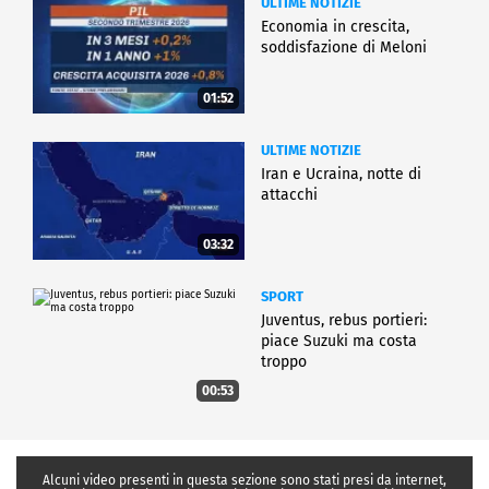
ULTIME NOTIZIE
Economia in crescita,
soddisfazione di Meloni
01:52
ULTIME NOTIZIE
Iran e Ucraina, notte di
attacchi
03:32
SPORT
Juventus, rebus portieri:
piace Suzuki ma costa
troppo
00:53
Alcuni video presenti in questa sezione sono stati presi da internet,