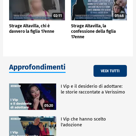
02:11
01:46
Strage Altavilla, chi è
Strage Altavilla, la
davvero la figlia 17enne
confessione della figlia
17enne
Approfondimenti
VEDI TUTTI
I Vip e il desiderio di adottare:
le storie raccontate a Verissimo
05:20
I Vip che hanno scelto
l'adozione