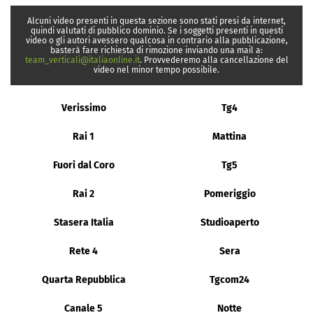
Alcuni video presenti in questa sezione sono stati presi da internet,
quindi valutati di pubblico dominio. Se i soggetti presenti in questi
video o gli autori avessero qualcosa in contrario alla pubblicazione,
basterà fare richiesta di rimozione inviando una mail a:
team_verticali@italiaonline.it
. Provvederemo alla cancellazione del
video nel minor tempo possibile.
Verissimo
Tg4
Rai 1
Mattina
Fuori dal Coro
Tg5
Rai 2
Pomeriggio
Stasera Italia
Studioaperto
Rete 4
Sera
Quarta Repubblica
Tgcom24
Canale 5
Notte