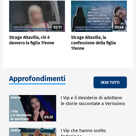
02:11
01:46
Strage Altavilla, chi è
Strage Altavilla, la
davvero la figlia 17enne
confessione della figlia
17enne
Approfondimenti
VEDI TUTTI
I Vip e il desiderio di adottare:
le storie raccontate a Verissimo
05:20
I Vip che hanno scelto