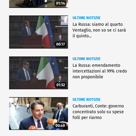
01:14
ULTIME NOTIZIE
La Russa: siamo al quarto
Ventaglio, non so se ci sarà
il quinto...
00:17
ULTIME NOTIZIE
La Russa: emendamento
intercettazioni al 99% credo
non proponibile
01:52
ULTIME NOTIZIE
Carburanti, Conte: governo
concentrato solo su spese
folli per riarmo
00:49