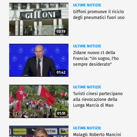
ULTIME NOTIZIE
Giffoni promuove il riciclo
degli pneumatici fuori uso
03:19
ULTIME NOTIZIE
Zidane nuovo ct della
Francia: "Un sogno, l'ho
sempre desiderato"
01:42
ULTIME NOTIZIE
Turisti cinesi partecipano
alla rievocazione della
Lunga Marcia di Mao
01:51
ULTIME NOTIZIE
Malagò: Roberto Mancini