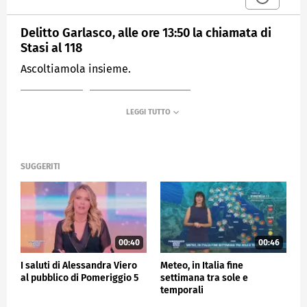
Delitto Garlasco, alle ore 13:50 la chiamata di
Stasi al 118
Ascoltiamola insieme.
MEDIASET
POMERIGGIO CINQUE
SUGGERITI
00:40
00:46
I saluti di Alessandra Viero
Meteo, in Italia fine
al pubblico di Pomeriggio 5
settimana tra sole e
temporali