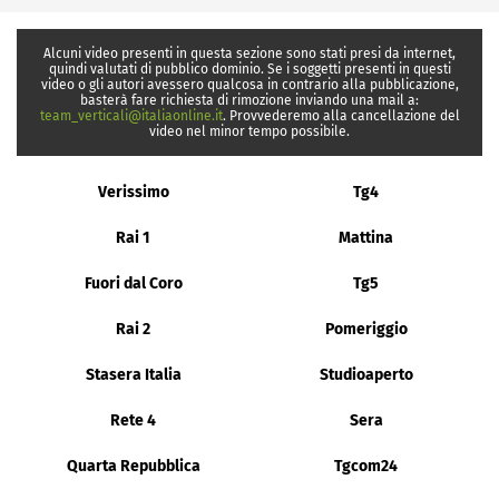
Alcuni video presenti in questa sezione sono stati presi da internet,
quindi valutati di pubblico dominio. Se i soggetti presenti in questi
video o gli autori avessero qualcosa in contrario alla pubblicazione,
basterà fare richiesta di rimozione inviando una mail a:
team_verticali@italiaonline.it
. Provvederemo alla cancellazione del
video nel minor tempo possibile.
Verissimo
Tg4
Rai 1
Mattina
Fuori dal Coro
Tg5
Rai 2
Pomeriggio
Stasera Italia
Studioaperto
Rete 4
Sera
Quarta Repubblica
Tgcom24