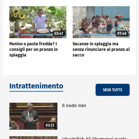
03:47
01:46
Panino o pasta fredda? I
Vacanze in spiaggia ma
consigli per un pranzo in
senza rinunciare al pranzo al
spiaggia
sacco
Intrattenimento
VEDI TUTTI
Il nodo Iran
03:12
L'Ayatollah Ali Khamenei punta