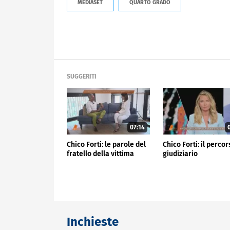
MEDIASET
QUARTO GRADO
SUGGERITI
07:14
0
Chico Forti: le parole del
Chico Forti: il perco
fratello della vittima
giudiziario
Inchieste