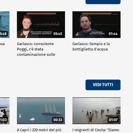
5:48
05:45
01:44
osa
Garlasco: consulente
Garlasco: Sempio e la
Poggi, c'è stata
bottiglietta d'acqua
contaminazione sulle
unghie?
VEDI TUTTI
1:03
00:33
01:07
A Capri i 220 metri del più
I migranti di Ceuta: "Siamo