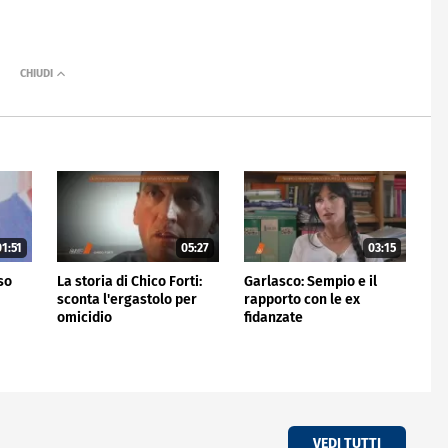
1:51
05:27
03:15
rso
La storia di Chico Forti:
Garlasco: Sempio e il
sconta l'ergastolo per
rapporto con le ex
omicidio
fidanzate
VEDI TUTTI