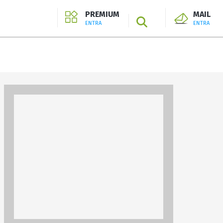
PREMIUM
MAIL
SEARCH
ENTRA
ENTRA
ENTRA