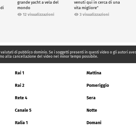
grande yacht a vela del
venuti qui in cerca di una
 di
mondo
vita migliore"
12 visualizzazioni
3 visualizzazioni
 valutati di pubblico dominio. Se i soggetti presenti in questi video o gli autori av
mo alla cancellazione del video nel minor tempo possibile.
Rai 1
Mattina
Rai 2
Pomeriggio
Rete 4
Sera
Canale 5
Notte
Italia 1
Domani