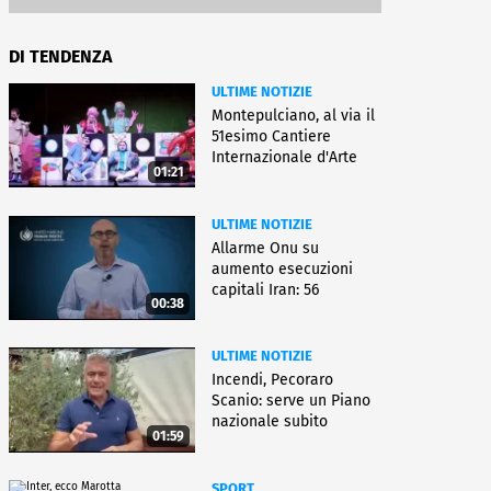
DI TENDENZA
ULTIME NOTIZIE
Montepulciano, al via il
51esimo Cantiere
Internazionale d'Arte
01:21
ULTIME NOTIZIE
Allarme Onu su
aumento esecuzioni
capitali Iran: 56
00:38
uccisioni da marzo
ULTIME NOTIZIE
Incendi, Pecoraro
Scanio: serve un Piano
nazionale subito
01:59
operativo
SPORT