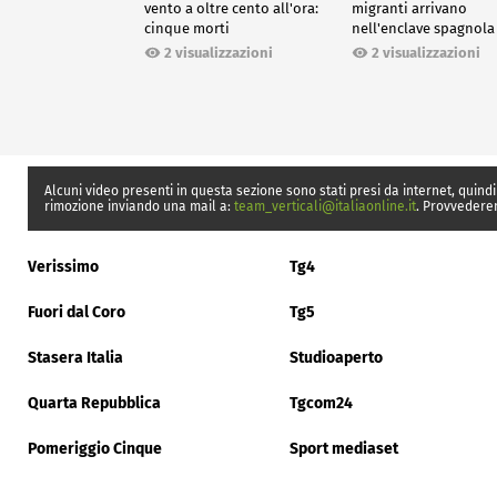
vento a oltre cento all'ora:
migranti arrivano
cinque morti
nell'enclave spagnola
Ceuta
2 visualizzazioni
2 visualizzazioni
Alcuni video presenti in questa sezione sono stati presi da internet, quindi
rimozione inviando una mail a:
team_verticali@italiaonline.it
. Provvedere
Verissimo
Tg4
Fuori dal Coro
Tg5
Stasera Italia
Studioaperto
Quarta Repubblica
Tgcom24
Pomeriggio Cinque
Sport mediaset