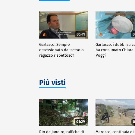
05:41
0
Garlasco: Sempio
Garlasco: i dubbi su c
ossessionato dal sesso o
ha consumato Chiara
ragazzo rispettoso?
Poggi
Più visti
01:29
0
Rio de Janeiro, raffiche di
Marocco, centinaia di