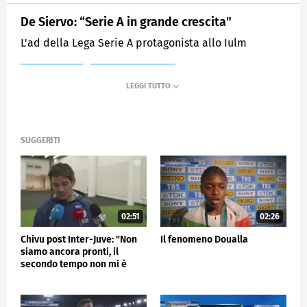
De Siervo: “Serie A in grande crescita"
L'ad della Lega Serie A protagonista allo Iulm
MEDIASET
SPORTMEDIASET
SUGGERITI
02:51
02:26
Chivu post Inter-Juve: "Non
Il fenomeno Doualla
siamo ancora pronti, il
secondo tempo non mi è
piaciuto"