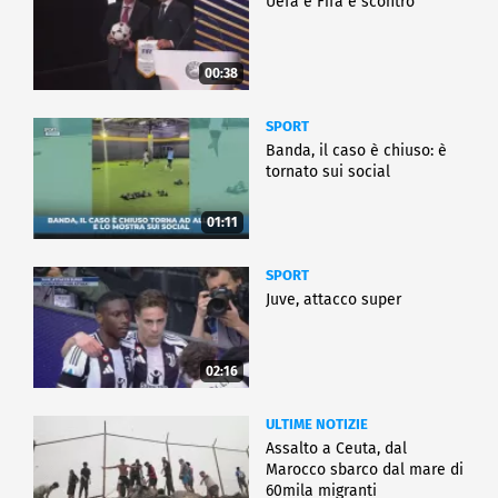
Uefa e Fifa è scontro
00:38
SPORT
Banda, il caso è chiuso: è
tornato sui social
01:11
SPORT
Juve, attacco super
02:16
ULTIME NOTIZIE
Assalto a Ceuta, dal
Marocco sbarco dal mare di
60mila migranti