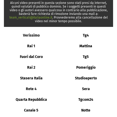
Alcuni video presenti in questa sezione sono stati presi da internet,
quindi valutati di pubblico dominio. Se i soggetti presenti in questi
video o gli autori avessero qualcosa in contrario alla pubblicazione,
basterà fare richiesta di rimozione inviando una mail a:
team_verticali@italiaonline.it
. Provvederemo alla cancellazione del
video nel minor tempo possibile.
Verissimo
Tg4
Rai 1
Mattina
Fuori dal Coro
Tg5
Rai 2
Pomeriggio
Stasera Italia
Studioaperto
Rete 4
Sera
Quarta Repubblica
Tgcom24
Canale 5
Notte