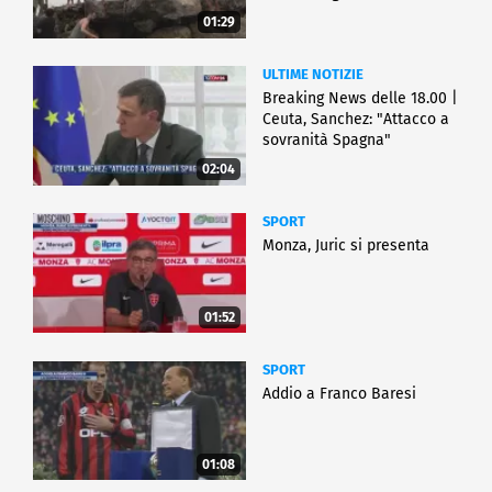
01:29
ULTIME NOTIZIE
Breaking News delle 18.00 |
Ceuta, Sanchez: "Attacco a
sovranità Spagna"
02:04
SPORT
Monza, Juric si presenta
01:52
SPORT
Addio a Franco Baresi
01:08