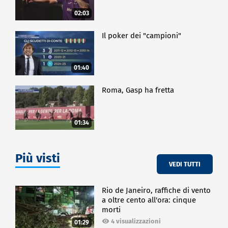
02:03
Il poker dei "campioni"
01:40
Roma, Gasp ha fretta
01:34
Più visti
VEDI TUTTI
Rio de Janeiro, raffiche di vento
a oltre cento all'ora: cinque
morti
4 visualizzazioni
01:29