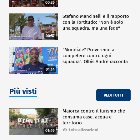
00:26
Stefano Mancinelli e il rapporto
con la Fortitudo: "Non è solo
una squadra, ma una fede"
00:57
"Mondiale? Proveremo a
competere contro ogni
squadra". Olbis Andrè racconta
il percorso di avvicinamento ai
01:14
prossimi mondiali in Germania.
Più visti
VEDI TUTTI
Maiorca contro il turismo che
consuma case, acqua e
territorio
1 visualizzazioni
01:49