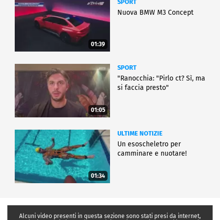
SPORT
Nuova BMW M3 Concept
01:39
SPORT
"Ranocchia: "Pirlo ct? Sì, ma
si faccia presto"
01:05
ULTIME NOTIZIE
Un esoscheletro per
camminare e nuotare!
01:34
Alcuni video presenti in questa sezione sono stati presi da internet,