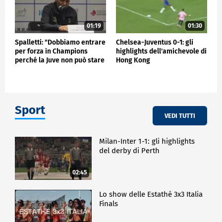
01:19
01:30
Spalletti: "Dobbiamo entrare
Chelsea-Juventus 0-1: gli
per forza in Champions
highlights dell'amichevole di
perché la Juve non può stare
Hong Kong
fuori"
Sport
VEDI TUTTI
Milan-Inter 1-1: gli highlights
del derby di Perth
02:45
Lo show delle Estathé 3x3 Italia
Finals