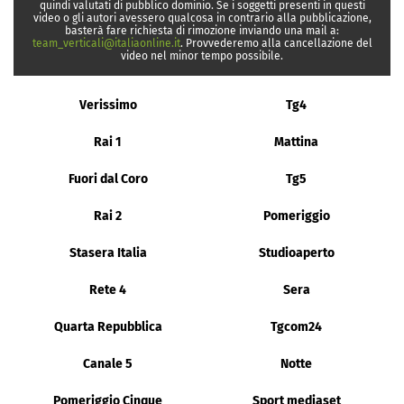
quindi valutati di pubblico dominio. Se i soggetti presenti in questi
video o gli autori avessero qualcosa in contrario alla pubblicazione,
basterà fare richiesta di rimozione inviando una mail a:
team_verticali@italiaonline.it
. Provvederemo alla cancellazione del
video nel minor tempo possibile.
Verissimo
Tg4
Rai 1
Mattina
Fuori dal Coro
Tg5
Rai 2
Pomeriggio
Stasera Italia
Studioaperto
Rete 4
Sera
Quarta Repubblica
Tgcom24
Canale 5
Notte
Pomeriggio Cinque
Sport mediaset