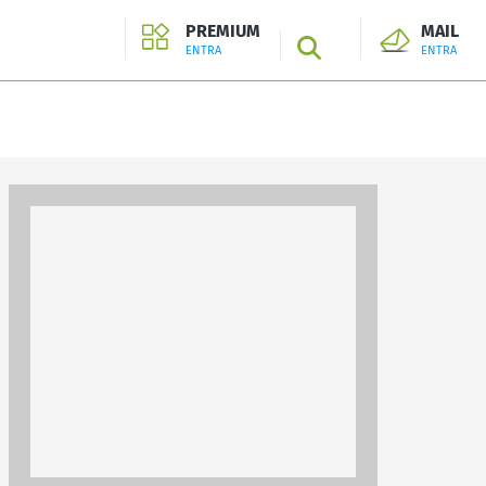
PREMIUM
MAIL
SEARCH
ENTRA
ENTRA
ENTRA