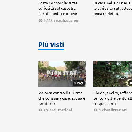
Costa Concordia: tutte
La casa nella prateria,
curiosità sul caso, tra
le curiosità sull'attes
filmati inediti e nuove
remake Netflix
ricostruzioni
5.444 visualizzazioni
Più visti
01:49
0
Maiorca contro il turismo
Rio de Janeiro, raffich
che consuma case, acqua e
vento a oltre cento all
territorio
cinque morti
1 visualizzazioni
5 visualizzazioni