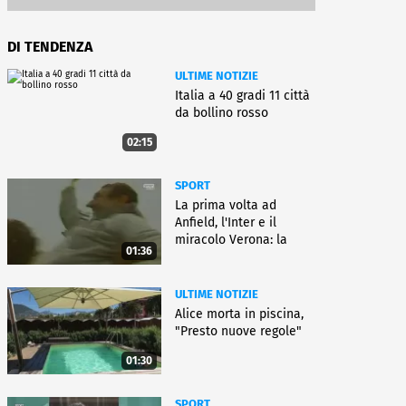
DI TENDENZA
ULTIME NOTIZIE
Italia a 40 gradi 11 città
da bollino rosso
02:15
SPORT
La prima volta ad
Anfield, l'Inter e il
miracolo Verona: la
01:36
carriera di Bagnoli
ULTIME NOTIZIE
Alice morta in piscina,
"Presto nuove regole"
01:30
SPORT