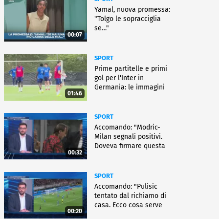
Yamal, nuova promessa:
"Tolgo le sopracciglia
se…"
00:07
SPORT
Prime partitelle e primi
gol per l'Inter in
Germania: le immagini
01:46
SPORT
Accomando: "Modric-
Milan segnali positivi.
Doveva firmare questa
00:32
settimana, ma..."
SPORT
Accomando: "Pulisic
tentato dal richiamo di
casa. Ecco cosa serve
00:20
per partire"