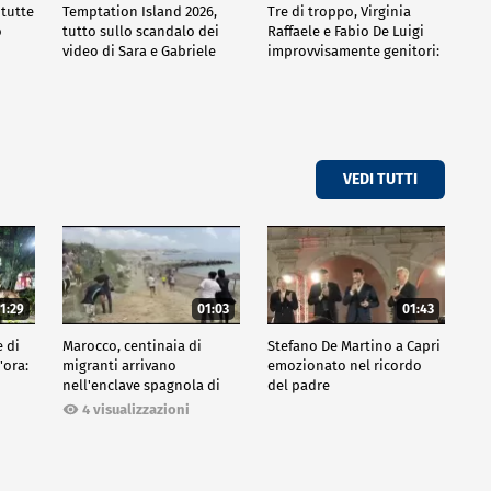
 tutte
Temptation Island 2026,
Tre di troppo, Virginia
o
tutto sullo scandalo dei
Raffaele e Fabio De Luigi
video di Sara e Gabriele
improvvisamente genitori:
tutte le curiosità sulla
commedia
VEDI TUTTI
1:29
01:03
01:43
e di
Marocco, centinaia di
Stefano De Martino a Capri
'ora:
migranti arrivano
emozionato nel ricordo
nell'enclave spagnola di
del padre
Ceuta
4 visualizzazioni