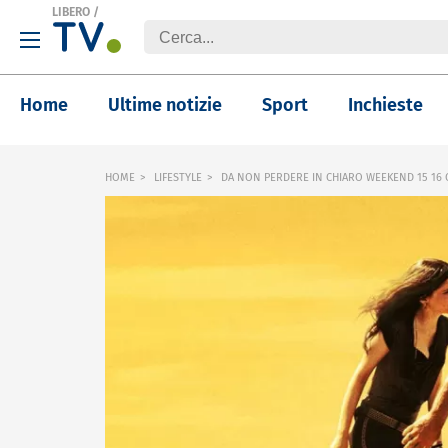
LIBERO
/
Home
Ultime notizie
Sport
Inchieste
HOME
LIFESTYLE
DA NON PERDERE IN CHIARO WEEKEND 15 16