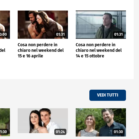
0:00
01:31
01:31
Cosa non perdere in
Cosa non perdere in
del
chiaro nel weekend del
chiaro nel weekend del
15 e 16 aprile
14 e 15 ottobre
VEDI TUTTI
1:30
01:24
01:30