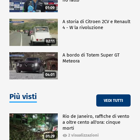
01:09
A storia di Citroen 2CV e Renault
4 - W la rivoluzione
02:11
A bordo di Totem Super GT
Meteora
04:01
Più visti
VEDI TUTTI
Rio de Janeiro, raffiche di vento
a oltre cento all'ora: cinque
morti
2 visualizzazioni
01:29