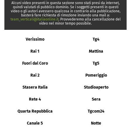
Alcuni video presenti in questa sezione sono stati presi da internet,
quindi valutati di pubblico dominio. Se i soggetti presenti in questi
video o gli autori avessero qualcosa in contrario alla pubblicazione,
basterà fare richiesta di rimozione inviando una mail a:
team_verticali@italiaonline.it
. Provvederemo alla cancellazione del
video nel minor tempo possibile.
Verissimo
Tg4
Rai 1
Mattina
Fuori dal Coro
Tg5
Rai 2
Pomeriggio
Stasera Italia
Studioaperto
Rete 4
Sera
Quarta Repubblica
Tgcom24
Canale 5
Notte