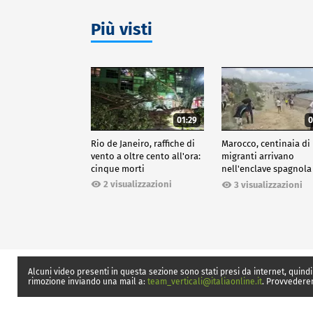
Più visti
01:29
0
Rio de Janeiro, raffiche di
Marocco, centinaia di
vento a oltre cento all'ora:
migranti arrivano
cinque morti
nell'enclave spagnola
Ceuta
2 visualizzazioni
3 visualizzazioni
Alcuni video presenti in questa sezione sono stati presi da internet, quindi
rimozione inviando una mail a:
team_verticali@italiaonline.it
. Provvedere