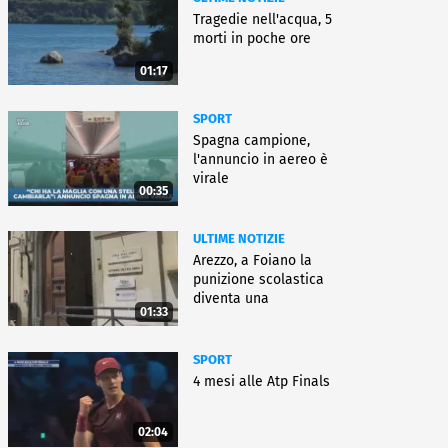
Tragedie nell'acqua, 5
morti in poche ore
01:17
SPORT
Spagna campione,
l'annuncio in aereo è
virale
00:35
ULTIME NOTIZIE
Arezzo, a Foiano la
punizione scolastica
diventa una
01:33
rieducazione
SPORT
4 mesi alle Atp Finals
02:04