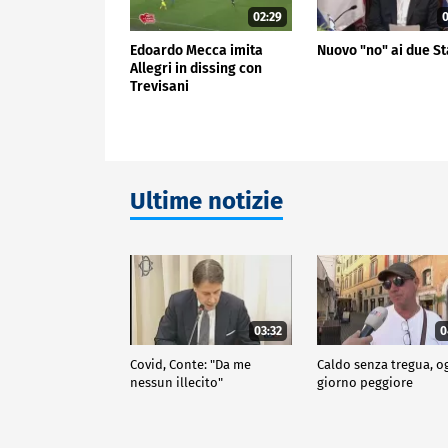
02:29
0
Edoardo Mecca imita
Nuovo "no" ai due St
Allegri in dissing con
Trevisani
Ultime notizie
03:32
0
Covid, Conte: "Da me
Caldo senza tregua, o
nessun illecito"
giorno peggiore