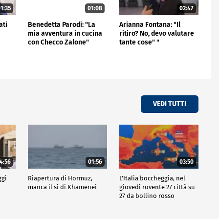
1:35
01:08
02:47
ati
Benedetta Parodi: "La
Arianna Fontana: "Il
mia avventura in cucina
ritiro? No, devo valutare
con Checco Zalone"
tante cose" "
VEDI TUTTI
4:56
01:56
03:50
ggi
Riapertura di Hormuz,
L'Italia boccheggia, nel
manca il sì di Khamenei
giovedì rovente 27 città su
27 da bollino rosso