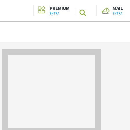
PREMIUM
MAIL
SEARCH
ENTRA
ENTRA
ENTRA