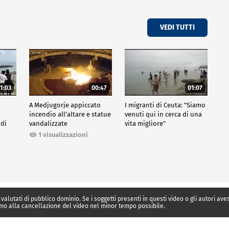
VEDI TUTTI
1:03
00:47
01:07
A Medjugorje appiccato
I migranti di Ceuta: "Siamo
incendio all'altare e statue
venuti qui in cerca di una
 di
vandalizzate
vita migliore"
1 visualizzazioni
 valutati di pubblico dominio. Se i soggetti presenti in questi video o gli autori av
mo alla cancellazione del video nel minor tempo possibile.