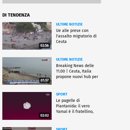
DI TENDENZA
ULTIME NOTIZIE
Ue alle prese con
l'assalto migratorio di
Ceuta
02:56
ULTIME NOTIZIE
Breaking News delle
11.00 | Ceuta, Italia
propone nuovi hub per
01:57
migranti
SPORT
Le pagelle di
Piantanida: il vero
Yamal è il fratellino,
02:02
Paredes cambia sport
SPORT