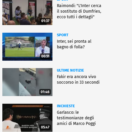
Raimondi: "L'Inter cerca
il sostituto di Dumfries,
ecco tutti i dettagli"
01:37
SPORT
Inter, sei pronta al
bagno di folla?
00:51
ULTIME NOTIZIE
Fakir era ancora vivo
soccorso in 33 secondi
01:46
INCHIESTE
Garlasco: le
testimonianze degli
amici di Marco Poggi
05:47