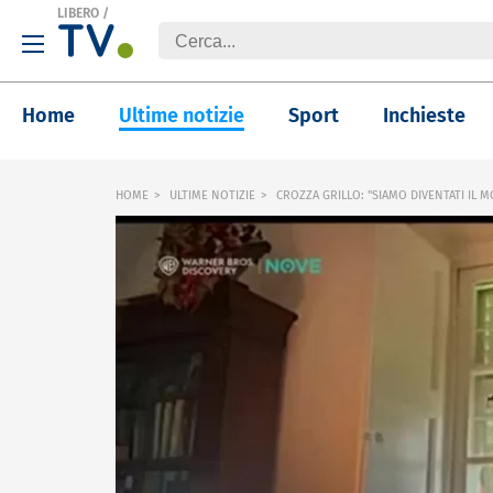
LIBERO
/
Home
Ultime notizie
Sport
Inchieste
HOME
ULTIME NOTIZIE
CROZZA GRILLO: "SIAMO DIVENTATI IL 