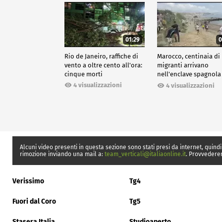
01:29
0
Rio de Janeiro, raffiche di
Marocco, centinaia di
vento a oltre cento all'ora:
migranti arrivano
cinque morti
nell'enclave spagnola
Ceuta
4 visualizzazioni
4 visualizzazioni
Alcuni video presenti in questa sezione sono stati presi da internet, quindi
rimozione inviando una mail a:
team_verticali@italiaonline.it
. Provvedere
Verissimo
Tg4
Fuori dal Coro
Tg5
Stasera Italia
Studioaperto