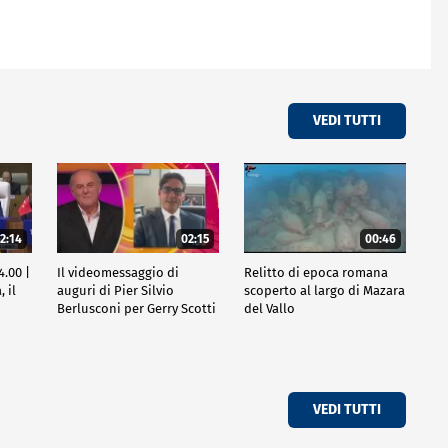
VEDI TUTTI
2:14
02:15
00:46
4.00 |
Il videomessaggio di
Relitto di epoca romana
 il
auguri di Pier Silvio
scoperto al largo di Mazara
Berlusconi per Gerry Scotti
del Vallo
VEDI TUTTI