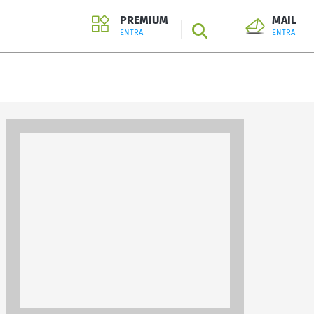
PREMIUM
MAIL
SEARCH
ENTRA
ENTRA
ENTRA