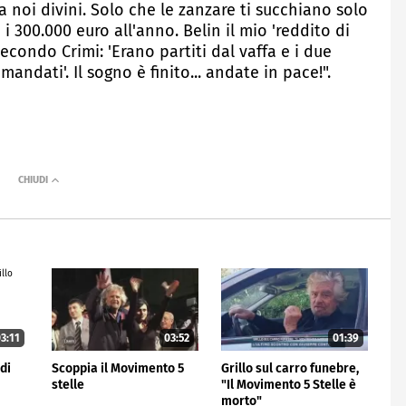
a noi divini. Solo che le zanzare ti succhiano solo
i 300.000 euro all'anno. Belin il mio 'reddito di
econdo Crimi: 'Erano partiti dal vaffa e i due
mandati'. Il sogno è finito... andate in pace!".
3:11
03:52
01:39
di
Scoppia il Movimento 5
Grillo sul carro funebre,
stelle
"Il Movimento 5 Stelle è
morto"