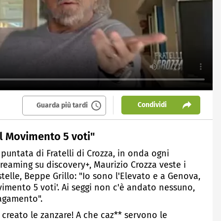
Condividi
Guarda più tardi
il Movimento 5 voti"
puntata di Fratelli di Crozza, in onda ogni
treaming su discovery+, Maurizio Crozza veste i
elle, Beppe Grillo: "Io sono l'Elevato e a Genova,
vimento 5 voti'. Ai seggi non c'è andato nessuno,
pagamento".
 creato le zanzare! A che caz** servono le