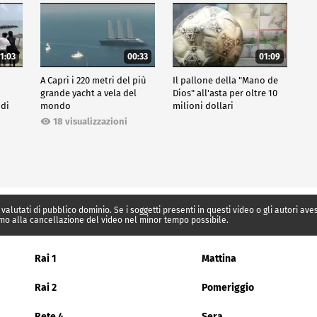
1:03
00:33
01:09
A Capri i 220 metri del più
Il pallone della "Mano de
grande yacht a vela del
Dios" all'asta per oltre 10
 di
mondo
milioni dollari
18 visualizzazioni
 valutati di pubblico dominio. Se i soggetti presenti in questi video o gli autori av
mo alla cancellazione del video nel minor tempo possibile.
Rai 1
Mattina
Rai 2
Pomeriggio
Rete 4
Sera