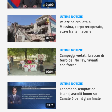
04:00
ULTIME NOTIZIE
Palazzina crollata a
Messina, corpo recuperato,
scavi tra le macerie
02:18
ULTIME NOTIZIE
Campeggi vietati, braccio di
ferro dei No Tav, "avanti
con forza"
02:04
ULTIME NOTIZIE
Fenomeno Temptation
Island, ascolti boom su
Canale 5 per il gran finale
01:51