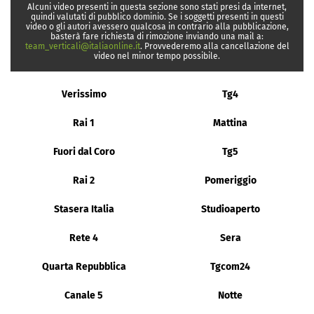
Alcuni video presenti in questa sezione sono stati presi da internet,
quindi valutati di pubblico dominio. Se i soggetti presenti in questi
video o gli autori avessero qualcosa in contrario alla pubblicazione,
basterà fare richiesta di rimozione inviando una mail a:
team_verticali@italiaonline.it
. Provvederemo alla cancellazione del
video nel minor tempo possibile.
Verissimo
Tg4
Rai 1
Mattina
Fuori dal Coro
Tg5
Rai 2
Pomeriggio
Stasera Italia
Studioaperto
Rete 4
Sera
Quarta Repubblica
Tgcom24
Canale 5
Notte