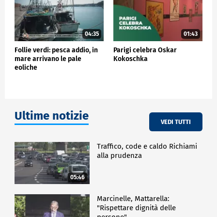
04:35
01:43
Follie verdi: pesca addio, in
Parigi celebra Oskar
mare arrivano le pale
Kokoschka
eoliche
Ultime notizie
VEDI TUTTI
Traffico, code e caldo Richiami
alla prudenza
05:46
Marcinelle, Mattarella:
"Rispettare dignità delle
persone"