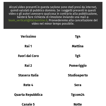
Alcuni video presenti in questa sezione sono stati presi da internet,
quindi valutati di pubblico dominio. Se i soggetti presenti in questi
video o gli autori avessero qualcosa in contrario alla pubblicazione,
basterà fare richiesta di rimozione inviando una mail a:
team_verticali@italiaonline.it
. Provvederemo alla cancellazione del
video nel minor tempo possibile.
Verissimo
Tg4
Rai 1
Mattina
Fuori dal Coro
Tg5
Rai 2
Pomeriggio
Stasera Italia
Studioaperto
Rete 4
Sera
Quarta Repubblica
Tgcom24
Canale 5
Notte