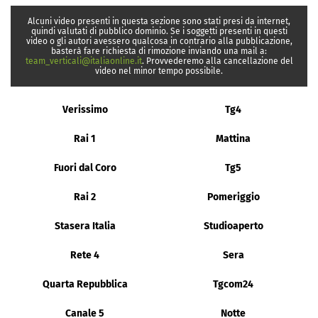
Alcuni video presenti in questa sezione sono stati presi da internet,
quindi valutati di pubblico dominio. Se i soggetti presenti in questi
video o gli autori avessero qualcosa in contrario alla pubblicazione,
basterà fare richiesta di rimozione inviando una mail a:
team_verticali@italiaonline.it
. Provvederemo alla cancellazione del
video nel minor tempo possibile.
Verissimo
Tg4
Rai 1
Mattina
Fuori dal Coro
Tg5
Rai 2
Pomeriggio
Stasera Italia
Studioaperto
Rete 4
Sera
Quarta Repubblica
Tgcom24
Canale 5
Notte