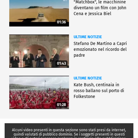
"Matchbox", le macchinine
diventano un film con John
Cena e Jessica Biel
01:36
ULTIME NOTIZIE
Stefano De Martino a Capri
emozionato nel ricordo del
padre
01:43
ULTIME NOTIZIE
Kate Bush, centinaia in
rosso ballano sul porto di
Folkestone
01:28
Alcuni video presenti in questa sezione sono stati presi da internet,
quindi valutati di pubblico dominio. Se i soggetti presenti in questi