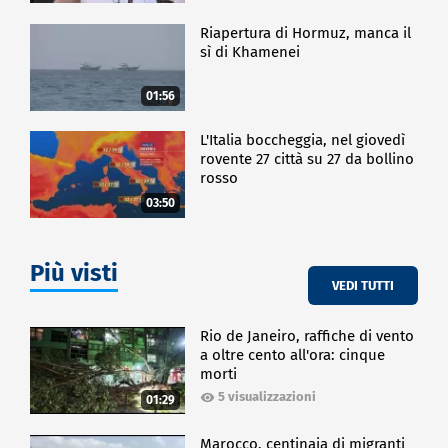
Riapertura di Hormuz, manca il
sì di Khamenei
01:56
L'Italia boccheggia, nel giovedì
rovente 27 città su 27 da bollino
rosso
03:50
Più visti
VEDI TUTTI
Rio de Janeiro, raffiche di vento
a oltre cento all'ora: cinque
morti
5 visualizzazioni
01:29
Marocco, centinaia di migranti