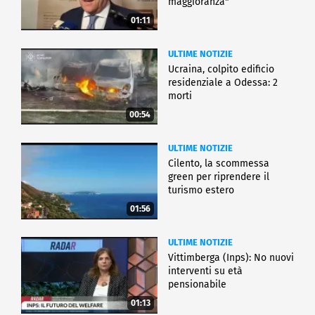
maggioranza"
01:11
ULTIME NOTIZIE
Ucraina, colpito edificio
residenziale a Odessa: 2
morti
00:54
ULTIME NOTIZIE
Cilento, la scommessa
green per riprendere il
turismo estero
01:56
ULTIME NOTIZIE
Vittimberga (Inps): No nuovi
interventi su età
pensionabile
01:13