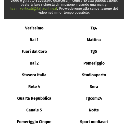
video o gli autori avessero qualcosa in contrario alla pubblicazione,
basterà fare richiesta di rimozione inviando una mail a:
team_verticali@italiaonline.it
. Provvederemo alla cancellazione del
video nel minor tempo possibile.
Verissimo
Tg4
Rai 1
Mattina
Fuori dal Coro
Tg5
Rai 2
Pomeriggio
Stasera Italia
Studioaperto
Rete 4
Sera
Quarta Repubblica
Tgcom24
Canale 5
Notte
Pomeriggio Cinque
Sport mediaset