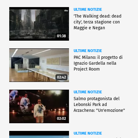
ULTIME NOTIZIE
'The Walking dead: dead
city', terza stagione con
Maggie e Negan
01:38
ULTIME NOTIZIE
PAC Milano: il progetto di
Ignazio Gardella nella
Project Room
02:42
ULTIME NOTIZIE
Salmo protagonista del
Lebonski Park ad
Arzachena: "Un'emozione"
02:02
ULTIME NOTIZIE