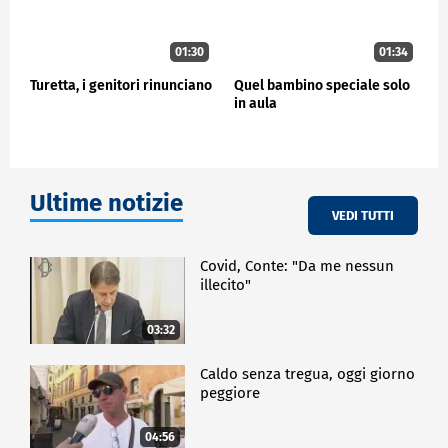
01:30
01:34
Turetta, i genitori rinunciano
Quel bambino speciale solo
in aula
Ultime notizie
VEDI TUTTI
Covid, Conte: "Da me nessun
illecito"
03:32
Caldo senza tregua, oggi giorno
peggiore
04:56