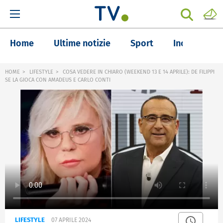
Home
Ultime notizie
Sport
Inchieste
HOME
LIFESTYLE
COSA VEDERE IN CHIARO (WEEKEND 13 E 14 APRILE): DE FILIPPI
SE LA GIOCA CON AMADEUS E CARLO CONTI
LIFESTYLE
07 APRILE 2024