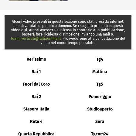
Alcuni video presenti in questa sezione sono stati presi da internet,
quindi valutati di pubblico dominio. Se i soggetti presenti in questi
video o gli autori avessero qualcosa in contrario alla pubblicazione,
basterà fare richiesta di rimozione inviando una mail a:
team_verticali@italiaonline.it
. Provvederemo alla cancellazione del
video nel minor tempo possibile.
Verissimo
Tg4
Rai 1
Mattina
Fuori dal Coro
Tg5
Rai 2
Pomeriggio
Stasera Italia
Studioaperto
Rete 4
Sera
Quarta Repubblica
Tgcom24