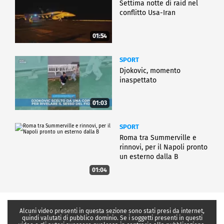
Settima notte di raid nel
conflitto Usa-Iran
01:54
SPORT
Djokovic, momento
inaspettato
01:03
SPORT
Roma tra Summerville e
rinnovi, per il Napoli pronto
un esterno dalla B
01:04
Alcuni video presenti in questa sezione sono stati presi da internet,
quindi valutati di pubblico dominio. Se i soggetti presenti in questi