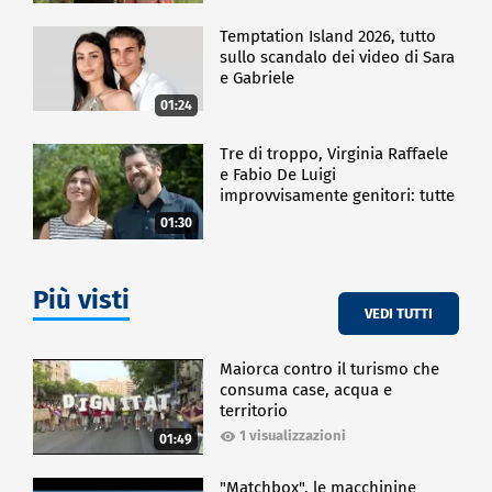
Temptation Island 2026, tutto
sullo scandalo dei video di Sara
e Gabriele
01:24
Tre di troppo, Virginia Raffaele
e Fabio De Luigi
improvvisamente genitori: tutte
le curiosità sulla commedia
01:30
Più visti
VEDI TUTTI
Maiorca contro il turismo che
consuma case, acqua e
territorio
1 visualizzazioni
01:49
"Matchbox", le macchinine