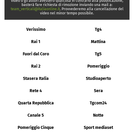
video o gli autori avessero qualcosa in contrario alla pubblicazione,
basterà fare richiesta di rimozione inviando una mail a:
team_verticali@italiaonline.it
. Provvederemo alla cancellazione del
video nel minor tempo possibile.
Verissimo
Tg4
Rai 1
Mattina
Fuori dal Coro
Tg5
Rai 2
Pomeriggio
Stasera Italia
Studioaperto
Rete 4
Sera
Quarta Repubblica
Tgcom24
Canale 5
Notte
Pomeriggio Cinque
Sport mediaset