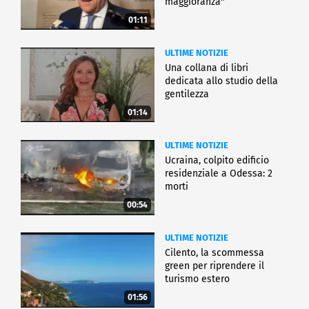
maggioranza"
01:11
ULTIME NOTIZIE
Una collana di libri
dedicata allo studio della
gentilezza
01:14
ULTIME NOTIZIE
Ucraina, colpito edificio
residenziale a Odessa: 2
morti
00:54
ULTIME NOTIZIE
Cilento, la scommessa
green per riprendere il
turismo estero
01:56