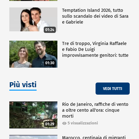
Temptation Island 2026, tutto
sullo scandalo dei video di Sara
e Gabriele
01:24
Tre di troppo, Virginia Raffaele
e Fabio De Luigi
improvvisamente genitori: tutte
le curiosità sulla commedia
01:30
Più visti
VEDI TUTTI
Rio de Janeiro, raffiche di vento
a oltre cento all'ora: cinque
morti
5 visualizzazioni
01:29
Marocco, centinaia di migranti