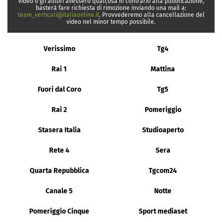
video o gli autori avessero qualcosa in contrario alla pubblicazione,
basterà fare richiesta di rimozione inviando una mail a:
team_verticali@italiaonline.it
. Provvederemo alla cancellazione del
video nel minor tempo possibile.
Verissimo
Tg4
Rai 1
Mattina
Fuori dal Coro
Tg5
Rai 2
Pomeriggio
Stasera Italia
Studioaperto
Rete 4
Sera
Quarta Repubblica
Tgcom24
Canale 5
Notte
Pomeriggio Cinque
Sport mediaset