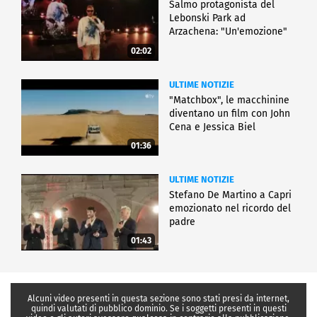
Salmo protagonista del
Lebonski Park ad
Arzachena: "Un'emozione"
02:02
ULTIME NOTIZIE
"Matchbox", le macchinine
diventano un film con John
Cena e Jessica Biel
01:36
ULTIME NOTIZIE
Stefano De Martino a Capri
emozionato nel ricordo del
padre
01:43
Alcuni video presenti in questa sezione sono stati presi da internet,
quindi valutati di pubblico dominio. Se i soggetti presenti in questi