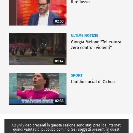
Il reflusso
02:50
ULTIME NOTIZIE
Giorgia Meloni: "Tolleranza
zero contro i violenti"
01:47
SPORT
L'addio social di Ochoa
02:38
Alcuni video presenti in questa sezione sono stati presi da internet,
quindi valutati di pubblico dominio. Se i soggetti presenti in questi