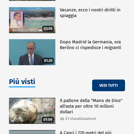
Vacanze, ecco i nostri diritti in
spiaggia
03:05
Dopo Madrid la Germania, ora
Berlino ci rispedisce i migranti
01:25
Più visti
VEDI TUTTI
Il pallone della "Mano de Dios"
all'asta per oltre 10 milioni
dollari
21 visualizzazioni
01:09
A Capri i 220 metri del più