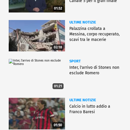
Canale 5 per il gran finale
01:52
ULTIME NOTIZIE
Palazzina crollata a
Messina, corpo recuperato,
scavi tra le macerie
02:18
SPORT
Inter, l'arrivo di Stones non
esclude Romero
01:21
ULTIME NOTIZIE
Calcio in lutto addio a
Franco Baresi
01:50