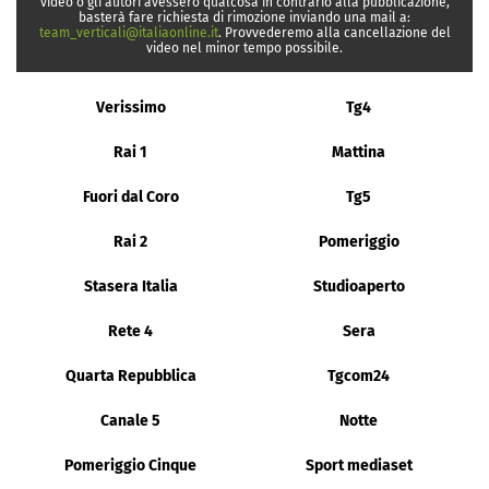
video o gli autori avessero qualcosa in contrario alla pubblicazione,
basterà fare richiesta di rimozione inviando una mail a:
team_verticali@italiaonline.it
. Provvederemo alla cancellazione del
video nel minor tempo possibile.
Verissimo
Tg4
Rai 1
Mattina
Fuori dal Coro
Tg5
Rai 2
Pomeriggio
Stasera Italia
Studioaperto
Rete 4
Sera
Quarta Repubblica
Tgcom24
Canale 5
Notte
Pomeriggio Cinque
Sport mediaset