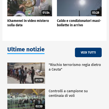
01:54
03:28
Khamenei in video mistero
Caldo e condizionatori maxi-
sulla data
bollette in arrivo
Ultime notizie
VEDI TUTTI
"Rischio terrorismo regia dietro
a Ceuta"
01:59
Controlli a campione su
centinaia di voli
02:59