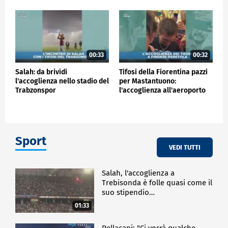
00:33
00:32
Salah: da brividi
Tifosi della Fiorentina pazzi
l'accoglienza nello stadio del
per Mastantuono:
Trabzonspor
l'accoglienza all'aeroporto
Sport
VEDI TUTTI
Salah, l'accoglienza a
Trebisonda è folle quasi come il
suo stipendio…
01:33
Pellacani: "Ci vorrà qualche