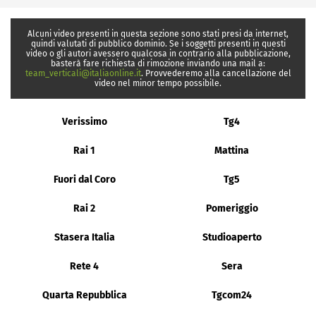
Alcuni video presenti in questa sezione sono stati presi da internet,
quindi valutati di pubblico dominio. Se i soggetti presenti in questi
video o gli autori avessero qualcosa in contrario alla pubblicazione,
basterà fare richiesta di rimozione inviando una mail a:
team_verticali@italiaonline.it
. Provvederemo alla cancellazione del
video nel minor tempo possibile.
Verissimo
Tg4
Rai 1
Mattina
Fuori dal Coro
Tg5
Rai 2
Pomeriggio
Stasera Italia
Studioaperto
Rete 4
Sera
Quarta Repubblica
Tgcom24