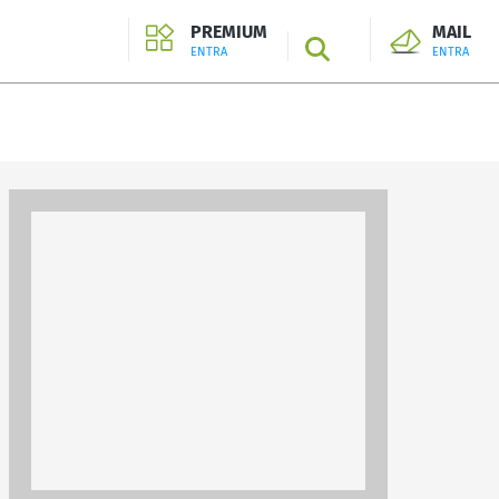
PREMIUM
MAIL
SEARCH
ENTRA
ENTRA
ENTRA