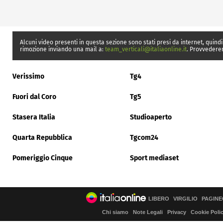
Alcuni video presenti in questa sezione sono stati presi da internet, quindi
rimozione inviando una mail a:
team_verticali@italiaonline.it
. Provvedere
Verissimo
Tg4
Fuori dal Coro
Tg5
Stasera Italia
Studioaperto
Quarta Repubblica
Tgcom24
Pomeriggio Cinque
Sport mediaset
LIBERO
VIRGILIO
PAGINE
Chi siamo
Note Legali
Privacy
Cookie Poli