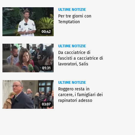
ULTIME NOTIZIE
Per tre giorni con
Temptation
00:42
ULTIME NOTIZIE
Da cacciatrice di
fascisti a cacciatrice di
lavoratori, Salis
01:31
condannata
ULTIME NOTIZIE
Roggero resta in
carcere, i famigliari dei
rapinatori adesso
03:07
battono cassa