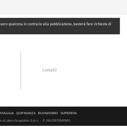
essero qualcosa in contrario alla pubblicazione, basterà fare richiesta di
Contatti
IVIAGGIA
QUIFINANZA
BUONISSIMO
SUPEREVA
di Libero Acquisition S.á r.l.
P. IVA 03970540963