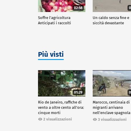
02:58
0
Soffre l'agricoltura
Un caldo senza fine e
Anticipati i raccolti
siccità devastante
Più visti
01:29
0
Rio de Janeiro, raffiche di
Marocco, centinaia di
vento a oltre cento all'ora:
migranti arrivano
cinque morti
nell'enclave spagnola
Ceuta
2 visualizzazioni
3 visualizzazioni