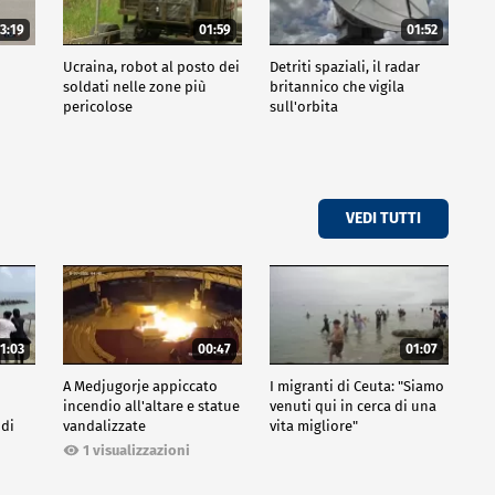
3:19
01:59
01:52
Ucraina, robot al posto dei
Detriti spaziali, il radar
soldati nelle zone più
britannico che vigila
pericolose
sull'orbita
VEDI TUTTI
1:03
00:47
01:07
A Medjugorje appiccato
I migranti di Ceuta: "Siamo
incendio all'altare e statue
venuti qui in cerca di una
 di
vandalizzate
vita migliore"
1 visualizzazioni