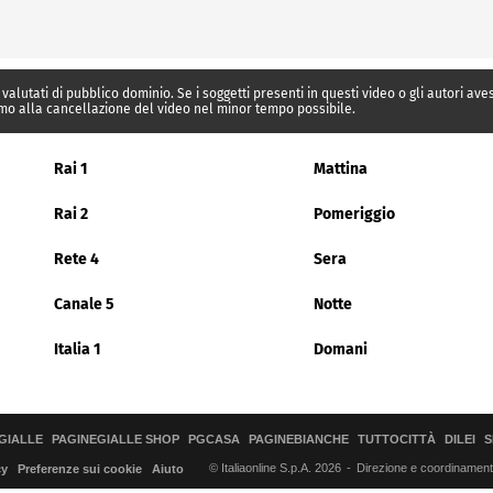
 valutati di pubblico dominio. Se i soggetti presenti in questi video o gli autori av
mo alla cancellazione del video nel minor tempo possibile.
Rai 1
Mattina
Rai 2
Pomeriggio
Rete 4
Sera
Canale 5
Notte
Italia 1
Domani
GIALLE
PAGINEGIALLE SHOP
PGCASA
PAGINEBIANCHE
TUTTOCITTÀ
DILEI
S
© Italiaonline S.p.A. 2026
Direzione e coordinamento 
cy
Preferenze sui cookie
Aiuto