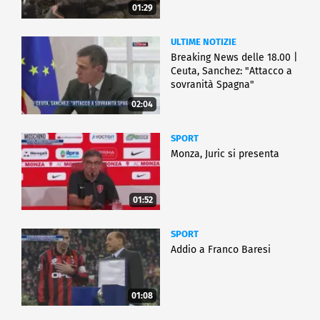
01:29
ULTIME NOTIZIE
Breaking News delle 18.00 |
Ceuta, Sanchez: "Attacco a
sovranità Spagna"
02:04
SPORT
Monza, Juric si presenta
01:52
SPORT
Addio a Franco Baresi
01:08