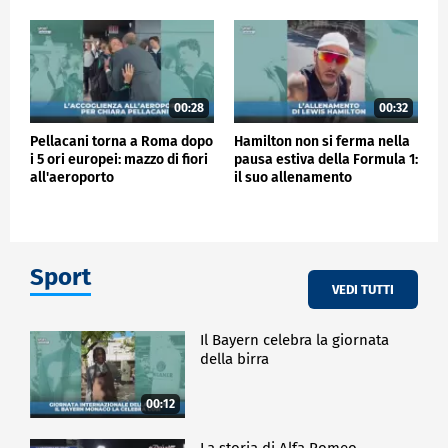
00:28
00:32
Pellacani torna a Roma dopo
Hamilton non si ferma nella
i 5 ori europei: mazzo di fiori
pausa estiva della Formula 1:
all'aeroporto
il suo allenamento
Sport
VEDI TUTTI
Il Bayern celebra la giornata
della birra
00:12
La storia di Alfa Romeo -