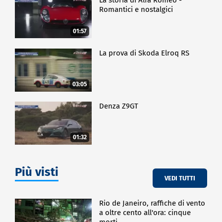
Romantici e nostalgici
01:57
La prova di Skoda Elroq RS
03:05
Denza Z9GT
01:32
Più visti
VEDI TUTTI
Rio de Janeiro, raffiche di vento
a oltre cento all'ora: cinque