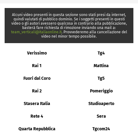
Alcuni video presenti in questa sezione sono stati presi da internet,
quindi valutati di pubblico dominio. Se i soggetti presenti in questi
video o gli autori avessero qualcosa in contrario alla pubblicazione,
basterà fare richiesta di rimozione inviando una mail a:
team_verticali@italiaonline.it
. Provvederemo alla cancellazione del
video nel minor tempo possibile.
Verissimo
Tg4
Rai 1
Mattina
Fuori dal Coro
Tg5
Rai 2
Pomeriggio
Stasera Italia
Studioaperto
Rete 4
Sera
Quarta Repubblica
Tgcom24