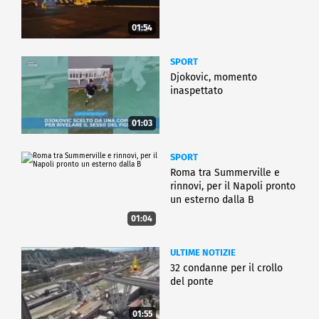
01:54
SPORT
Djokovic, momento
inaspettato
01:03
SPORT
Roma tra Summerville e
rinnovi, per il Napoli pronto
un esterno dalla B
01:04
ULTIME NOTIZIE
32 condanne per il crollo
del ponte
01:55