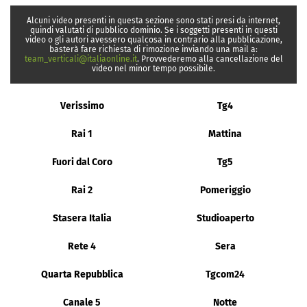
Alcuni video presenti in questa sezione sono stati presi da internet,
quindi valutati di pubblico dominio. Se i soggetti presenti in questi
video o gli autori avessero qualcosa in contrario alla pubblicazione,
basterà fare richiesta di rimozione inviando una mail a:
team_verticali@italiaonline.it
. Provvederemo alla cancellazione del
video nel minor tempo possibile.
Verissimo
Tg4
Rai 1
Mattina
Fuori dal Coro
Tg5
Rai 2
Pomeriggio
Stasera Italia
Studioaperto
Rete 4
Sera
Quarta Repubblica
Tgcom24
Canale 5
Notte