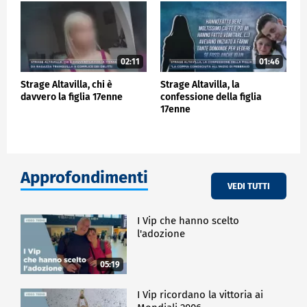
02:11
01:46
Strage Altavilla, chi è
Strage Altavilla, la
davvero la figlia 17enne
confessione della figlia
17enne
Approfondimenti
VEDI TUTTI
I Vip che hanno scelto
l'adozione
05:19
I Vip ricordano la vittoria ai