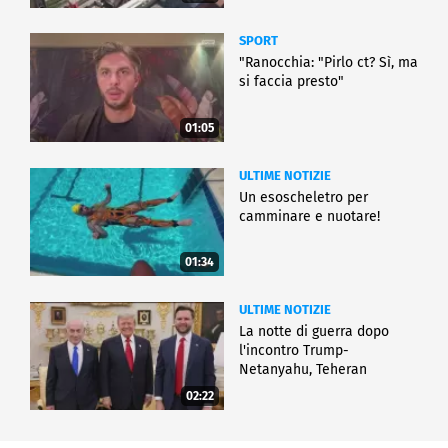
SPORT
"Ranocchia: "Pirlo ct? Sì, ma
si faccia presto"
01:05
ULTIME NOTIZIE
Un esoscheletro per
camminare e nuotare!
01:34
ULTIME NOTIZIE
La notte di guerra dopo
l'incontro Trump-
Netanyahu, Teheran
all'attacco
02:22