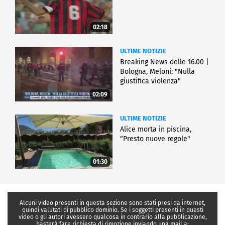
02:18
ULTIME NOTIZIE
Breaking News delle 16.00 |
Bologna, Meloni: "Nulla
giustifica violenza"
02:09
ULTIME NOTIZIE
Alice morta in piscina,
"Presto nuove regole"
01:30
Alcuni video presenti in questa sezione sono stati presi da internet,
quindi valutati di pubblico dominio. Se i soggetti presenti in questi
video o gli autori avessero qualcosa in contrario alla pubblicazione,
basterà fare richiesta di rimozione inviando una mail a: