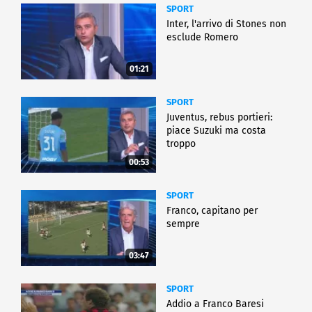
SPORT
Inter, l'arrivo di Stones non
esclude Romero
01:21
SPORT
Juventus, rebus portieri:
piace Suzuki ma costa
troppo
00:53
SPORT
Franco, capitano per
sempre
03:47
SPORT
Addio a Franco Baresi