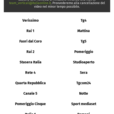
team_verticali@italiaonline.it
. Provvederemo alla cancellazione del
video nel minor tempo possibile.
Verissimo
Tg4
Rai 1
Mattina
Fuori dal Coro
Tg5
Rai 2
Pomeriggio
Stasera Italia
Studioaperto
Rete 4
Sera
Quarta Repubblica
Tgcom24
Canale 5
Notte
Pomeriggio Cinque
Sport mediaset