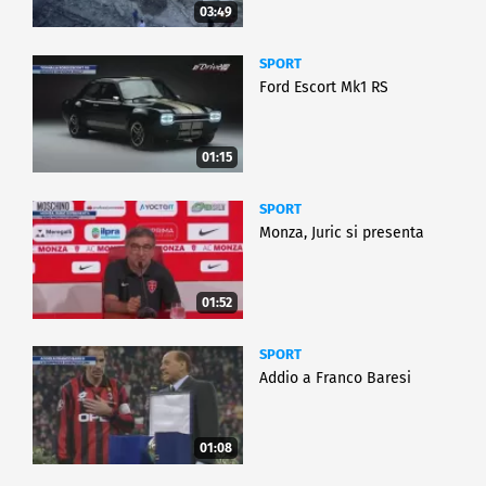
03:49
SPORT
Ford Escort Mk1 RS
01:15
SPORT
Monza, Juric si presenta
01:52
SPORT
Addio a Franco Baresi
01:08