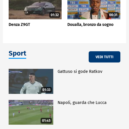
01:32
00:31
Denza Z9GT
Doualla, bronzo da sogno
Sport
VEDI TUTTI
Gattuso si gode Ratkov
01:33
Napoli, guarda che Lucca
01:45