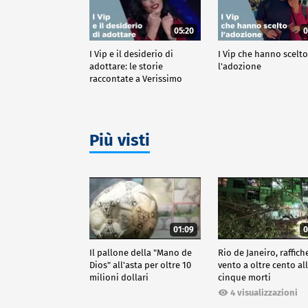
05:20
0
I Vip e il desiderio di
I Vip che hanno scelt
adottare: le storie
l'adozione
raccontate a Verissimo
Più visti
01:09
0
Il pallone della "Mano de
Rio de Janeiro, raffich
Dios" all'asta per oltre 10
vento a oltre cento all
milioni dollari
cinque morti
4 visualizzazioni