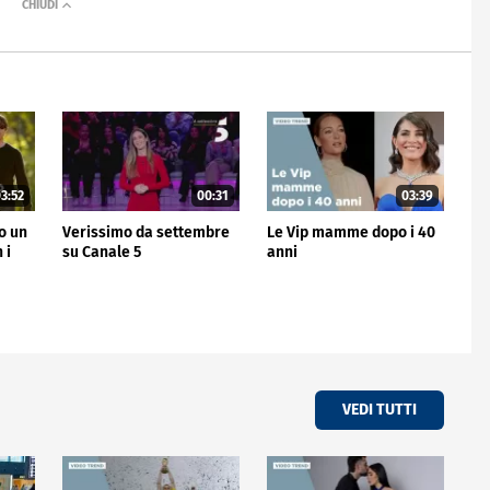
3:52
00:31
03:39
no un
Verissimo da settembre
Le Vip mamme dopo i 40
 i
su Canale 5
anni
VEDI TUTTI