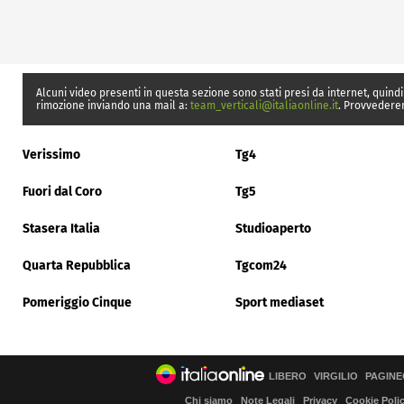
Alcuni video presenti in questa sezione sono stati presi da internet, quindi
rimozione inviando una mail a:
team_verticali@italiaonline.it
. Provvedere
Verissimo
Tg4
Fuori dal Coro
Tg5
Stasera Italia
Studioaperto
Quarta Repubblica
Tgcom24
Pomeriggio Cinque
Sport mediaset
LIBERO
VIRGILIO
PAGINE
Chi siamo
Note Legali
Privacy
Cookie Poli