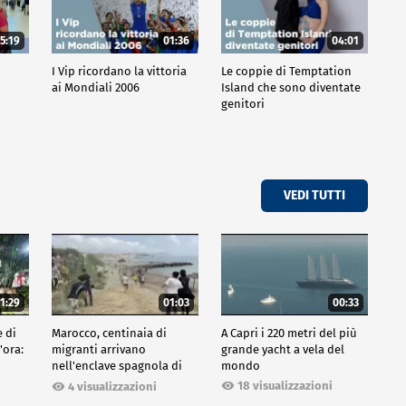
5:19
01:36
04:01
o
I Vip ricordano la vittoria
Le coppie di Temptation
ai Mondiali 2006
Island che sono diventate
genitori
VEDI TUTTI
1:29
01:03
00:33
e di
Marocco, centinaia di
A Capri i 220 metri del più
'ora:
migranti arrivano
grande yacht a vela del
nell'enclave spagnola di
mondo
Ceuta
18 visualizzazioni
4 visualizzazioni