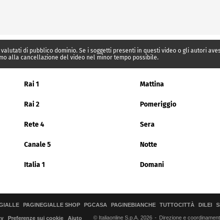
 valutati di pubblico dominio. Se i soggetti presenti in questi video o gli autori av
mo alla cancellazione del video nel minor tempo possibile.
Rai 1
Mattina
Rai 2
Pomeriggio
Rete 4
Sera
Canale 5
Notte
Italia 1
Domani
GIALLE
PAGINEGIALLE SHOP
PGCASA
PAGINEBIANCHE
TUTTOCITTÀ
DILEI
S
© Italiaonline S.p.A. 2026
Direzione e coordinamento 
cy
Preferenze sui cookie
Aiuto