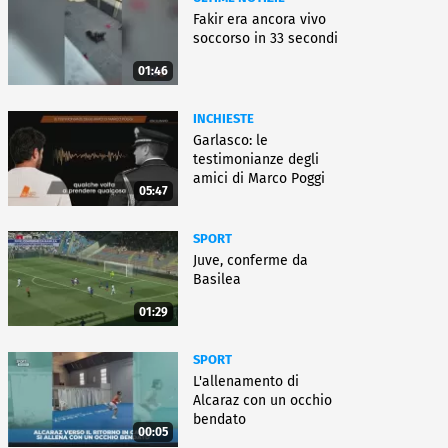
Fakir era ancora vivo
soccorso in 33 secondi
01:46
INCHIESTE
Garlasco: le
testimonianze degli
amici di Marco Poggi
05:47
SPORT
Juve, conferme da
Basilea
01:29
SPORT
L'allenamento di
Alcaraz con un occhio
bendato
00:05