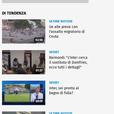
DI TENDENZA
ULTIME NOTIZIE
Ue alle prese con
l'assalto migratorio di
Ceuta
02:56
SPORT
Raimondi: "L'Inter cerca
il sostituto di Dumfries,
ecco tutti i dettagli"
01:37
SPORT
Inter, sei pronta al
bagno di folla?
00:51
ULTIME NOTIZIE