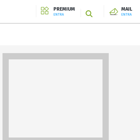
PREMIUM
MAIL
SEARCH
ENTRA
ENTRA
ENTRA