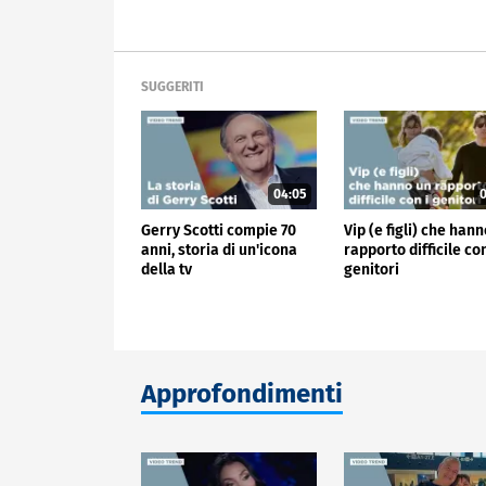
SUGGERITI
04:05
0
Gerry Scotti compie 70
Vip (e figli) che han
anni, storia di un'icona
rapporto difficile con
della tv
genitori
Approfondimenti