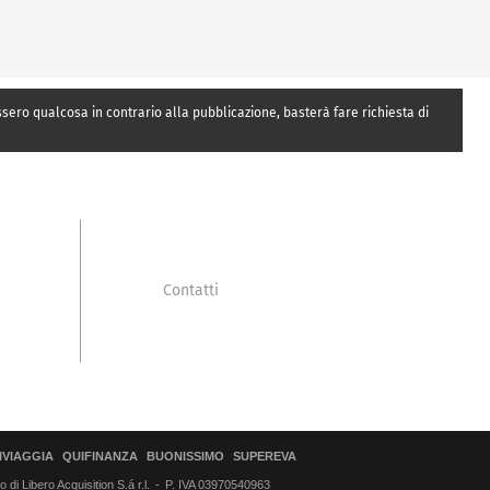
essero qualcosa in contrario alla pubblicazione, basterà fare richiesta di
Contatti
IVIAGGIA
QUIFINANZA
BUONISSIMO
SUPEREVA
di Libero Acquisition S.á r.l.
P. IVA 03970540963