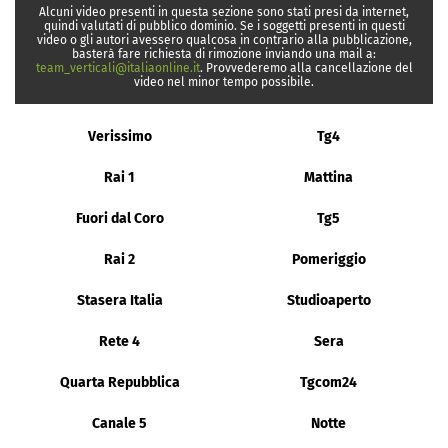
Alcuni video presenti in questa sezione sono stati presi da internet,
quindi valutati di pubblico dominio. Se i soggetti presenti in questi
video o gli autori avessero qualcosa in contrario alla pubblicazione,
basterà fare richiesta di rimozione inviando una mail a:
team_verticali@italiaonline.it
. Provvederemo alla cancellazione del
video nel minor tempo possibile.
Verissimo
Tg4
Rai 1
Mattina
Fuori dal Coro
Tg5
Rai 2
Pomeriggio
Stasera Italia
Studioaperto
Rete 4
Sera
Quarta Repubblica
Tgcom24
Canale 5
Notte