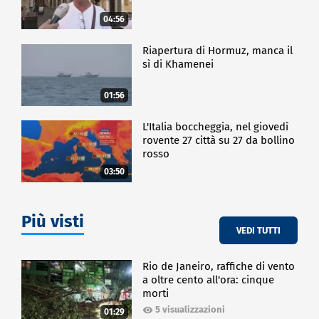
04:56
Riapertura di Hormuz, manca il
sì di Khamenei
01:56
L'Italia boccheggia, nel giovedì
rovente 27 città su 27 da bollino
rosso
03:50
Più visti
VEDI TUTTI
Rio de Janeiro, raffiche di vento
a oltre cento all'ora: cinque
morti
5 visualizzazioni
01:29