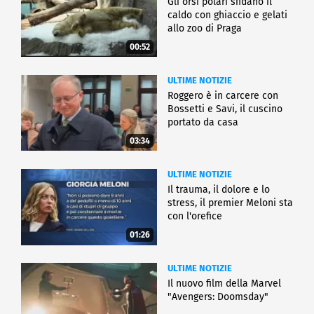
Gli orsi polari sfidano il
caldo con ghiaccio e gelati
allo zoo di Praga
00:52
ULTIME NOTIZIE
Roggero è in carcere con
Bossetti e Savi, il cuscino
portato da casa
03:34
ULTIME NOTIZIE
Il trauma, il dolore e lo
stress, il premier Meloni sta
con l'orefice
01:26
ULTIME NOTIZIE
Il nuovo film della Marvel
"Avengers: Doomsday"