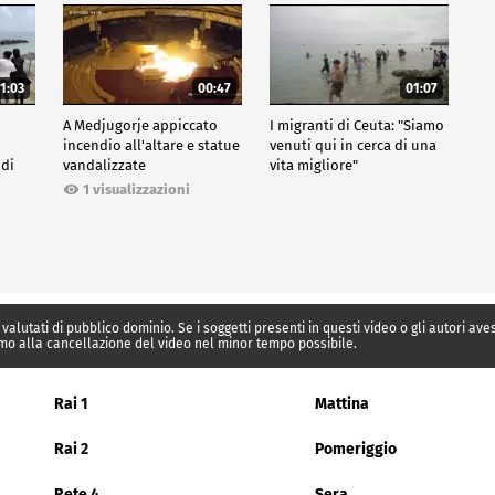
1:03
00:47
01:07
A Medjugorje appiccato
I migranti di Ceuta: "Siamo
incendio all'altare e statue
venuti qui in cerca di una
 di
vandalizzate
vita migliore"
1 visualizzazioni
 valutati di pubblico dominio. Se i soggetti presenti in questi video o gli autori av
mo alla cancellazione del video nel minor tempo possibile.
Rai 1
Mattina
Rai 2
Pomeriggio
Rete 4
Sera