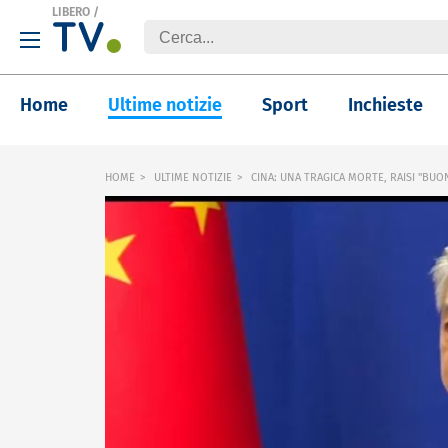
LIBERO
/
Home
Ultime notizie
Sport
Inchieste
HOME
ULTIME NOTIZIE
CINA: UNA TRAGICA MORTE, RAISI "BUO