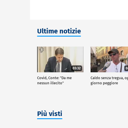
Ultime notizie
03:32
0
Covid, Conte: "Da me
Caldo senza tregua, o
nessun illecito"
giorno peggiore
Più visti