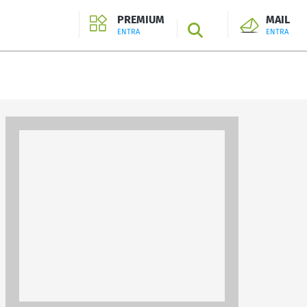
PREMIUM
MAIL
SEARCH
ENTRA
ENTRA
ENTRA