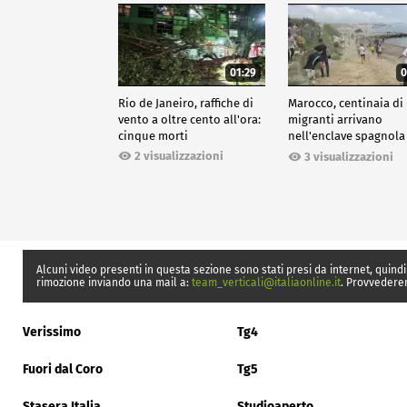
01:29
0
Rio de Janeiro, raffiche di
Marocco, centinaia di
vento a oltre cento all'ora:
migranti arrivano
cinque morti
nell'enclave spagnola
Ceuta
2 visualizzazioni
3 visualizzazioni
Alcuni video presenti in questa sezione sono stati presi da internet, quindi
rimozione inviando una mail a:
team_verticali@italiaonline.it
. Provvedere
Verissimo
Tg4
Fuori dal Coro
Tg5
Stasera Italia
Studioaperto