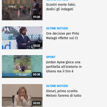
Scontri morte Fakir,
dodici gli indagati
01:20
ULTIME NOTIZIE
Ore decisive per Pirlo
Malagò riflette sul Ct
02:22
SPORT
Jordan Ayew gioca una
partitella all'oratorio in
Ghana ma il tiro è
00:38
horror
ULTIME NOTIZIE
Diesel, primo sconto.
Meloni: faremo di tutto
02:03