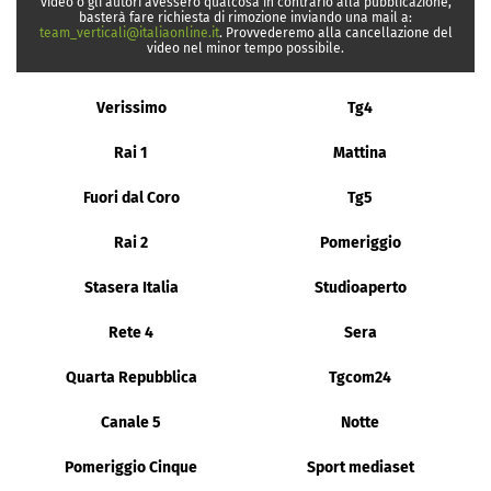
video o gli autori avessero qualcosa in contrario alla pubblicazione,
basterà fare richiesta di rimozione inviando una mail a:
team_verticali@italiaonline.it
. Provvederemo alla cancellazione del
video nel minor tempo possibile.
Verissimo
Tg4
Rai 1
Mattina
Fuori dal Coro
Tg5
Rai 2
Pomeriggio
Stasera Italia
Studioaperto
Rete 4
Sera
Quarta Repubblica
Tgcom24
Canale 5
Notte
Pomeriggio Cinque
Sport mediaset