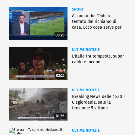
SPORT
Accomando: "Pulisic
tentato dal richiamo di
casa. Ecco cosa serve per
partire"
00:20
ULTIME NOTIZIE
L'Italia tra tempeste, super
caldo e incendi
03:22
ULTIME NOTIZIE
Breaking News delle 16.30 |
Cisgiordania, sale la
tensione: 5 vittime
01:56
ULTIME NOTIZIE