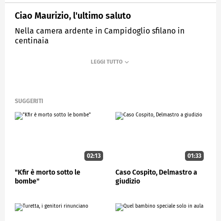
Ciao Maurizio, l'ultimo saluto
Nella camera ardente in Campidoglio sfilano in
centinaia
MEDIASET
STUDIOAPERTO
SUGGERITI
02:13
01:33
"Kfir è morto sotto le
Caso Cospito, Delmastro a
bombe"
giudizio