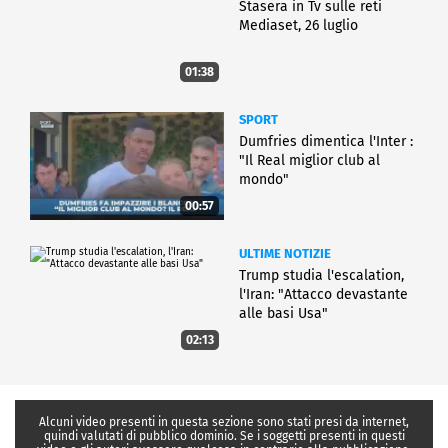
Stasera in Tv sulle reti
Mediaset, 26 luglio
01:38
SPORT
Dumfries dimentica l'Inter :
"Il Real miglior club al
mondo"
00:57
ULTIME NOTIZIE
Trump studia l'escalation,
l'Iran: "Attacco devastante
alle basi Usa"
02:13
Alcuni video presenti in questa sezione sono stati presi da internet,
quindi valutati di pubblico dominio. Se i soggetti presenti in questi