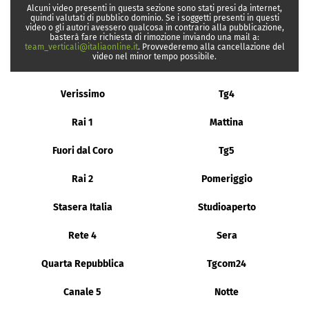
Alcuni video presenti in questa sezione sono stati presi da internet,
quindi valutati di pubblico dominio. Se i soggetti presenti in questi
video o gli autori avessero qualcosa in contrario alla pubblicazione,
basterà fare richiesta di rimozione inviando una mail a:
team_verticali@italiaonline.it
. Provvederemo alla cancellazione del
video nel minor tempo possibile.
Verissimo
Tg4
Rai 1
Mattina
Fuori dal Coro
Tg5
Rai 2
Pomeriggio
Stasera Italia
Studioaperto
Rete 4
Sera
Quarta Repubblica
Tgcom24
Canale 5
Notte