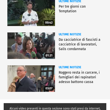
ULTIME NOTIZIE
Per tre giorni con
Temptation
00:42
ULTIME NOTIZIE
Da cacciatrice di fascisti a
cacciatrice di lavoratori,
Salis condannata
01:31
ULTIME NOTIZIE
Roggero resta in carcere, i
famigliari dei rapinatori
adesso battono cassa
03:07
Alcuni video presenti in questa sezione sono stati presi da internet,