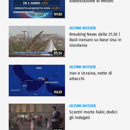
soddisfazione di Meloni
01:52
ULTIME NOTIZIE
Breaking News delle 21.30 |
Raid iraniani su base Usa in
Giordania
01:14
ULTIME NOTIZIE
Iran e Ucraina, notte di
attacchi
03:32
ULTIME NOTIZIE
Scontri morte Fakir, dodici
gli indagati