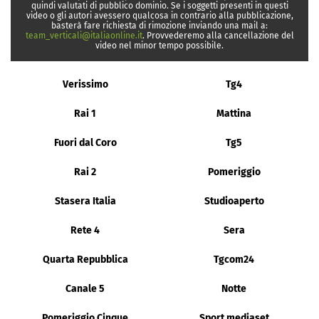
quindi valutati di pubblico dominio. Se i soggetti presenti in questi
video o gli autori avessero qualcosa in contrario alla pubblicazione,
basterà fare richiesta di rimozione inviando una mail a:
team_verticali@italiaonline.it
. Provvederemo alla cancellazione del
video nel minor tempo possibile.
Verissimo
Tg4
Rai 1
Mattina
Fuori dal Coro
Tg5
Rai 2
Pomeriggio
Stasera Italia
Studioaperto
Rete 4
Sera
Quarta Repubblica
Tgcom24
Canale 5
Notte
Pomeriggio Cinque
Sport mediaset